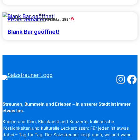
Revierverhalten
Klicks:
2584
Blank Bar geöffnet!
Salzstreuner
Salzst
Streunen, Bummeln und Erleben – in unserer Stadt ist immer
etwas los.
Kneipe und Kino, Kleinkunst und Konzerte, kulinarische
Köstlichkeiten und kulturelle Leckerbissen: Für jeden ist etwas
dabei – Tag für Tag. Der Salzstreuner zeigt euch, wo und wann