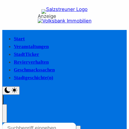
Anzeige
Start
Veranstaltungen
StadtTicker
Revierverhalten
Geschmackssachen
Stadtgeschichte(n)