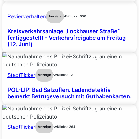
Revierverhalten
Anzeige
Klicks:
630
Kreisverkehrsanlage „Lockhauser Straße“
fertiggestellt – Verkehrsfreigabe am Freitag
(12. Juni)
StadtTicker
Anzeige
Klicks:
12
POL-LIP: Bad Salzuflen. Ladendetektiv
bemerkt Betrugsversuch mit Guthabenkarten.
StadtTicker
Anzeige
Klicks:
264