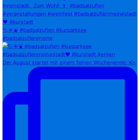
🦆☀️⛲ #badsalzuflen #kurparksee
#badsalzuflenmeine
Der August startet mit einem feinen Wochenende: Kn