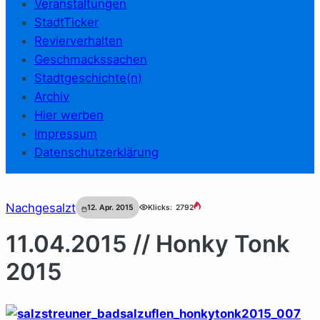
Veranstaltungen
StadtTicker
Revierverhalten
Geschmackssachen
Stadtgeschichte(n)
Archiv
Hier werben
Impressum
Datenschutzerklärung
Nachgesalzt
12. Apr. 2015
Klicks:
2792
11.04.2015 // Honky Tonk
2015