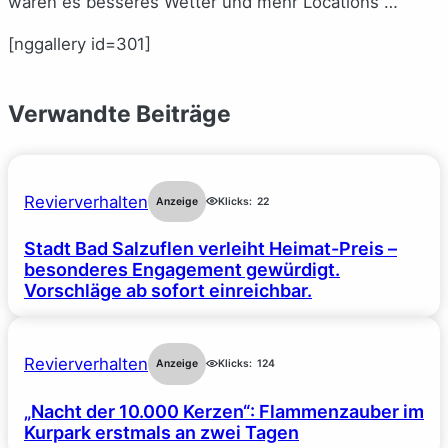
wären es besseres Wetter und mehr Locations …
[nggallery id=301]
Verwandte Beiträge
Revierverhalten
Anzeige
Klicks:
22
Stadt Bad Salzuflen verleiht Heimat-Preis –
besonderes Engagement gewürdigt.
Vorschläge ab sofort einreichbar.
Revierverhalten
Anzeige
Klicks:
124
„Nacht der 10.000 Kerzen“: Flammenzauber im
Kurpark erstmals an zwei Tagen