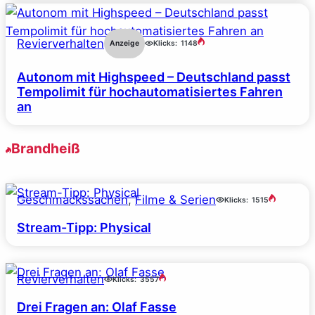
Revierverhalten
Anzeige
Klicks:
1148
Autonom mit Highspeed – Deutschland passt
Tempolimit für hochautomatisiertes Fahren
an
Brandheiß
Geschmackssachen
, 
Filme & Serien
Klicks:
1515
Stream-Tipp: Physical
Revierverhalten
Klicks:
3557
Drei Fragen an: Olaf Fasse