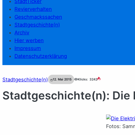
StadtTicker
Revierverhalten
Geschmackssachen
Stadtgeschichte(n)
Archiv
Hier werben
Impressum
Datenschutzerklärung
Stadtgeschichte(n)
12. Mai 2015
Klicks:
3242
Stadtgeschichte(n): Die 
Fotos: Samm