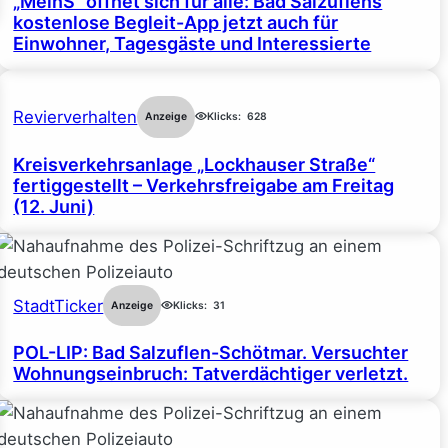
„MeinS“ öffnet sich für alle: Bad Salzuflens
kostenlose Begleit-App jetzt auch für
Einwohner, Tagesgäste und Interessierte
Revierverhalten
Anzeige
Klicks:
628
Kreisverkehrsanlage „Lockhauser Straße“
fertiggestellt – Verkehrsfreigabe am Freitag
(12. Juni)
StadtTicker
Anzeige
Klicks:
31
POL-LIP: Bad Salzuflen-Schötmar. Versuchter
Wohnungseinbruch: Tatverdächtiger verletzt.