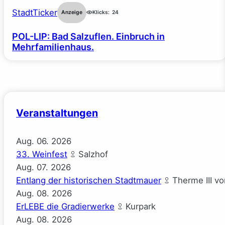
StadtTicker
Anzeige
Klicks:
24
POL-LIP: Bad Salzuflen. Einbruch in
Mehrfamilienhaus.
Veranstaltungen
Aug.
06.
2026
33. Weinfest
Salzhof
Aug.
07.
2026
Entlang der historischen Stadtmauer
Therme III v
Aug.
08.
2026
ErLEBE die Gradierwerke
Kurpark
Aug.
08.
2026