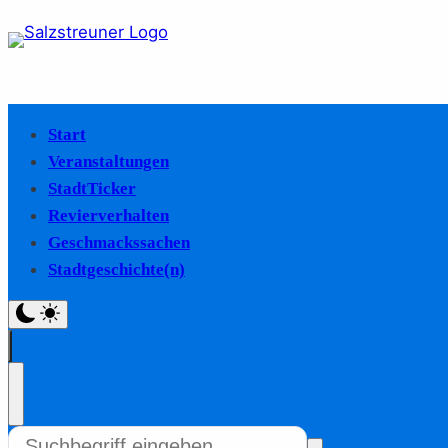
Start
Veranstaltungen
StadtTicker
Revierverhalten
Geschmackssachen
Stadtgeschichte(n)