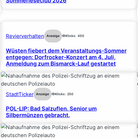
Sommerleseclub 2026
Revierverhalten
Anzeige
Klicks:
450
Wüsten fiebert dem Veranstaltungs-Sommer
entgegen: Dorfrocker-Konzert am 4. Juli,
Anmeldung zum Bismarck-Lauf gestartet
StadtTicker
Anzeige
Klicks:
250
POL-LIP: Bad Salzuflen. Senior um
Silbermünzen gebracht.