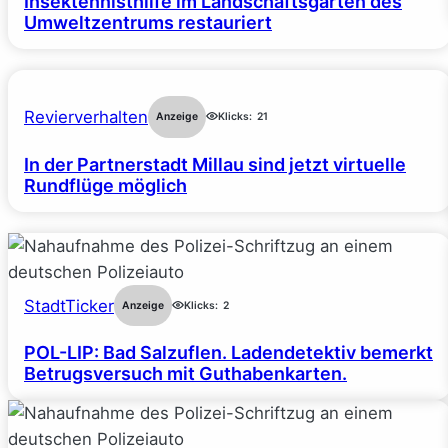
Insektennisthilfe im Landschaftsgarten des
Umweltzentrums restauriert
Revierverhalten
Anzeige
Klicks:
21
In der Partnerstadt Millau sind jetzt virtuelle
Rundflüge möglich
StadtTicker
Anzeige
Klicks:
2
POL-LIP: Bad Salzuflen. Ladendetektiv bemerkt
Betrugsversuch mit Guthabenkarten.