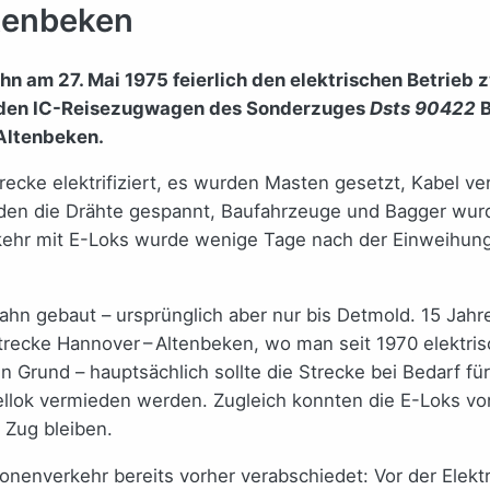
ltenbeken
n am 27. Mai 1975 feierlich den elektrischen Betrieb 
eiden IC-Reisezugwagen des Sonderzuges
Dsts 90422
B
Altenbeken.
ecke elektrifiziert, es wurden Masten gesetzt, Kabel ve
urden die Drähte gespannt, Baufahrzeuge und Bagger wur
erkehr mit E-Loks wurde wenige Tage nach der Einweihun
hn gebaut – ursprünglich aber nur bis Detmold. 15 Jahr
recke Hannover – Altenbeken, wo man seit 1970 elektrisch
in Grund – hauptsächlich sollte die Strecke bei Bedarf f
esellok vermieden werden. Zugleich konnten die E-Loks
 Zug bleiben.
onenverkehr bereits vorher verabschiedet: Vor der Elek