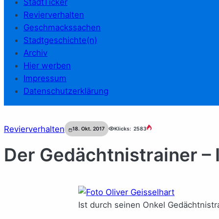
StadtTicker
Revierverhalten
Geschmackssachen
Stadtgeschichte(n)
Archiv
Hier werben
Impressum
Datenschutzerklärung
Revierverhalten
18. Okt. 2017
Klicks:
2583
Der Gedächtnistrainer – 
Ist durch seinen Onkel Gedächtnistr