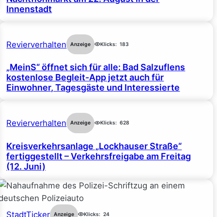
Innenstadt
Revierverhalten
Anzeige
Klicks:
183
„MeinS“ öffnet sich für alle: Bad Salzuflens
kostenlose Begleit-App jetzt auch für
Einwohner, Tagesgäste und Interessierte
Revierverhalten
Anzeige
Klicks:
628
Kreisverkehrsanlage „Lockhauser Straße“
fertiggestellt – Verkehrsfreigabe am Freitag
(12. Juni)
StadtTicker
Anzeige
Klicks:
24