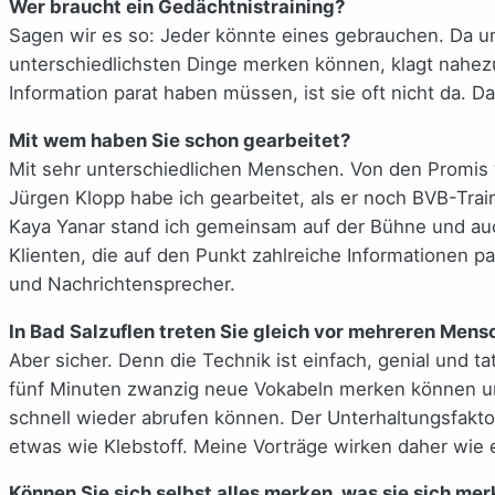
Wer braucht ein Gedächtnistraining?
Sagen wir es so: Jeder könnte eines gebrauchen. Da uns 
unterschiedlichsten Dinge merken können, klagt nahez
Information parat haben müssen, ist sie oft nicht da. D
Mit wem haben Sie schon gearbeitet?
Mit sehr unterschiedlichen Menschen. Von den Promis wol
Jürgen Klopp habe ich gearbeitet, als er noch BVB-Tra
Kaya Yanar stand ich gemeinsam auf der Bühne und auc
Klienten, die auf den Punkt zahlreiche Informationen p
und Nachrichtensprecher.
In Bad Salzuflen treten Sie gleich vor mehreren Men
Aber sicher. Denn die Technik ist einfach, genial und
fünf Minuten zwanzig neue Vokabeln merken können un
schnell wieder abrufen können. Der Unterhaltungsfakt
etwas wie Klebstoff. Meine Vorträge wirken daher wie
Können Sie sich selbst alles merken, was sie sich me