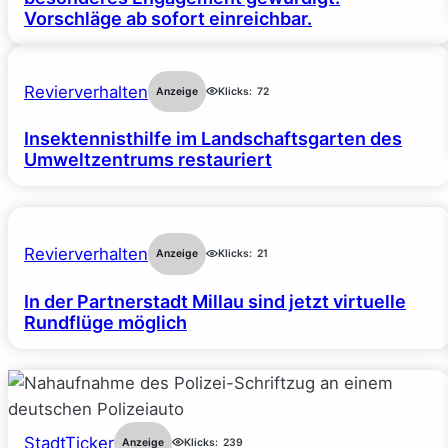
Vorschläge ab sofort einreichbar.
Revierverhalten
Anzeige
Klicks:
72
Insektennisthilfe im Landschaftsgarten des
Umweltzentrums restauriert
Revierverhalten
Anzeige
Klicks:
21
In der Partnerstadt Millau sind jetzt virtuelle
Rundflüge möglich
StadtTicker
Anzeige
Klicks:
239