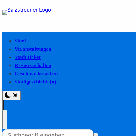
Start
Veranstaltungen
StadtTicker
Revierverhalten
Geschmackssachen
Stadtgeschichte(n)