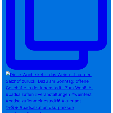
🦆☀️⛲ #badsalzuflen #kurparksee