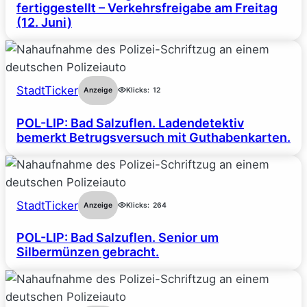
fertiggestellt – Verkehrsfreigabe am Freitag
(12. Juni)
StadtTicker
Anzeige
Klicks:
12
POL-LIP: Bad Salzuflen. Ladendetektiv
bemerkt Betrugsversuch mit Guthabenkarten.
StadtTicker
Anzeige
Klicks:
264
POL-LIP: Bad Salzuflen. Senior um
Silbermünzen gebracht.