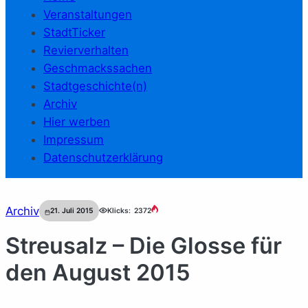
Veranstaltungen
StadtTicker
Revierverhalten
Geschmackssachen
Stadtgeschichte(n)
Archiv
Hier werben
Impressum
Datenschutzerklärung
Archiv
21. Juli 2015
Klicks:
2372
Streusalz – Die Glosse für
den August 2015