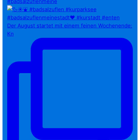
#badsalzuflenmeine
Der August startet mit einem feinen Wochenende:
Kn