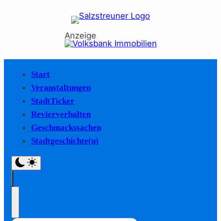
Anzeige
Start
Veranstaltungen
StadtTicker
Revierverhalten
Geschmackssachen
Stadtgeschichte(n)