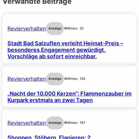
Verwandte Beiträge
Revierverhalten
Anzeige
Klicks:
22
Stadt Bad Salzuflen verleiht Heimat-Preis –
besonderes Engagement gewürdigt.
Vorschläge ab sofort einreichbar.
Revierverhalten
Anzeige
Klicks:
124
„Nacht der 10.000 Kerzen“: Flammenzauber im
Kurpark erstmals an zwei Tagen
Revierverhalten
Anzeige
Klicks:
187
Shoppen, Stöbern, Flanieren: 2.