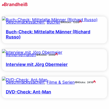
Brandheiß
Geschmackssachen
, 
Bücher
Klicks:
1358
Buch-Check: Mittelalte Männer (Richard
Russo)
Revierverhalten
Klicks:
3946
Interview mit Jörg Obermeier
Geschmackssachen
, 
Filme & Serien
Klicks:
2416
DVD-Check: Ant-Man