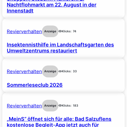
Nachtflohmarkt am 22. August in der
Innenstadt
Revierverhalten
Anzeige
Klicks:
74
Insektennisthilfe im Landschaftsgarten des
Umweltzentrums restauriert
Revierverhalten
Anzeige
Klicks:
33
Sommerleseclub 2026
Revierverhalten
Anzeige
Klicks:
183
„MeinS“ öffnet sich für alle: Bad Salzuflens
kostenlose Begleit-App jetzt auch für