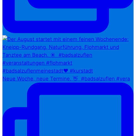
Neue Woche, neue Termine. 👋⁠ ⁠ #badsalzuflen #vera