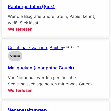
und
Räuberpistolen ($ick)
wie
ich
Wer die Biografie Shore, Stein, Papier kennt,
alle
weiß: $ick lässt…
meine
:
Weiterlesen
Ideale
Räuberpistolen
verlor
($ick)
(Sarah
Geschmackssachen
, 
Bücher
Klicks:
17
Wynn-
Anzeige
Williams)
Mal gucken (Josephine Gauck)
Von Natur aus werden persönliche
Schicksalsschläge selten mit etwas Gutem…
:
Weiterlesen
Mal
gucken
Veranstaltungen
(Josephine