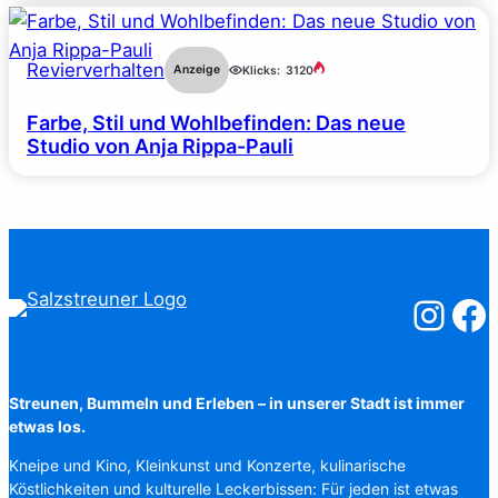
Revierverhalten
Anzeige
Klicks:
3120
Farbe, Stil und Wohlbefinden: Das neue
Studio von Anja Rippa-Pauli
Salzstreuner
Salzst
Streunen, Bummeln und Erleben – in unserer Stadt ist immer
etwas los.
Kneipe und Kino, Kleinkunst und Konzerte, kulinarische
Köstlichkeiten und kulturelle Leckerbissen: Für jeden ist etwas