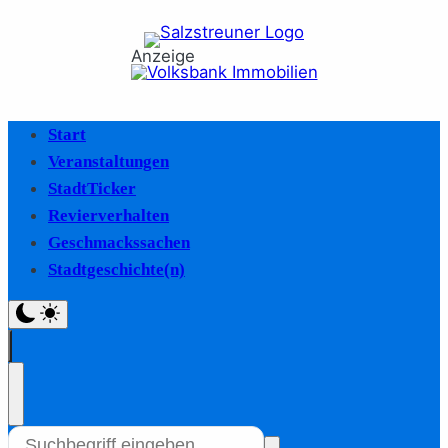
Anzeige
Start
Veranstaltungen
StadtTicker
Revierverhalten
Geschmackssachen
Stadtgeschichte(n)