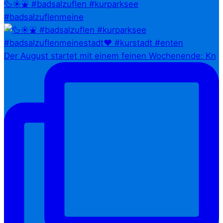
🦆☀️⛲ #badsalzuflen #kurparksee
#badsalzuflenmeine
Der August startet mit einem feinen Wochenende: Kn