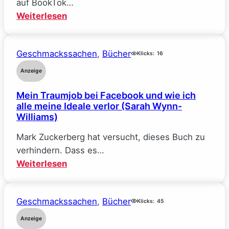
auf BookTok…
:
Weiterlesen
The
Deal
Geschmackssachen
, 
Bücher
–
Klicks:
16
Reine
Anzeige
Verhandlungssache
Mein Traumjob bei Facebook und wie ich
(Elle
alle meine Ideale verlor (Sarah Wynn-
Kennedy)
Williams)
Mark Zuckerberg hat versucht, dieses Buch zu
verhindern. Dass es…
:
Weiterlesen
Mein
Traumjob
Geschmackssachen
, 
Bücher
bei
Klicks:
45
Facebook
Anzeige