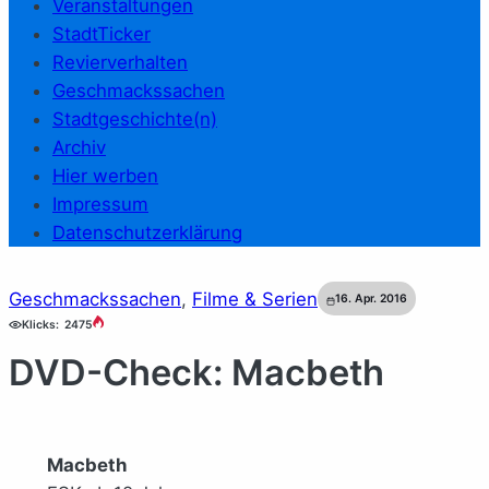
Veranstaltungen
StadtTicker
Revierverhalten
Geschmackssachen
Stadtgeschichte(n)
Archiv
Hier werben
Impressum
Datenschutzerklärung
Geschmackssachen
, 
Filme & Serien
16. Apr. 2016
Klicks:
2475
DVD-Check: Macbeth
Macbeth