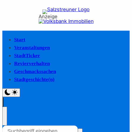
Anzeige
Start
Veranstaltungen
StadtTicker
Revierverhalten
Geschmackssachen
Stadtgeschichte(n)