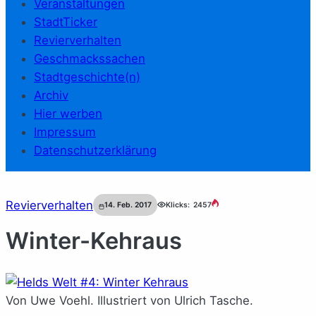
Veranstaltungen
StadtTicker
Revierverhalten
Geschmackssachen
Stadtgeschichte(n)
Archiv
Hier werben
Impressum
Datenschutzerklärung
Revierverhalten
14. Feb. 2017
Klicks:
2457
Winter-Kehraus
Von Uwe Voehl. Illustriert von Ulrich Tasche.