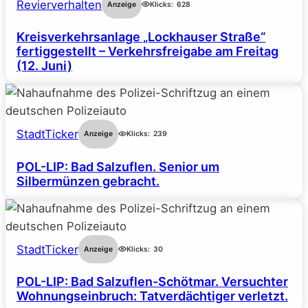
Revierverhalten
Anzeige
Klicks:
628
Kreisverkehrsanlage „Lockhauser Straße“
fertiggestellt – Verkehrsfreigabe am Freitag
(12. Juni)
StadtTicker
Anzeige
Klicks:
239
POL-LIP: Bad Salzuflen. Senior um
Silbermünzen gebracht.
StadtTicker
Anzeige
Klicks:
30
POL-LIP: Bad Salzuflen-Schötmar. Versuchter
Wohnungseinbruch: Tatverdächtiger verletzt.