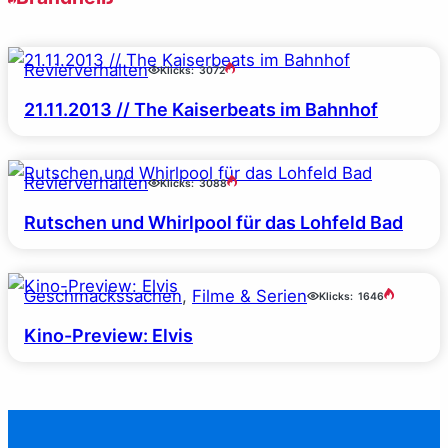
Revierverhalten
Klicks:
3072
21.11.2013 // The Kaiserbeats im Bahnhof
Revierverhalten
Klicks:
3088
Rutschen und Whirlpool für das Lohfeld Bad
Geschmackssachen
, 
Filme & Serien
Klicks:
1646
Kino-Preview: Elvis