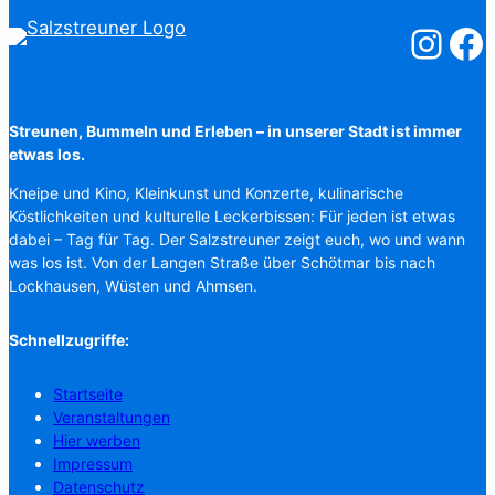
Salzstreuner
Salzst
Streunen, Bummeln und Erleben – in unserer Stadt ist immer
etwas los.
Kneipe und Kino, Kleinkunst und Konzerte, kulinarische
Köstlichkeiten und kulturelle Leckerbissen: Für jeden ist etwas
dabei – Tag für Tag. Der Salzstreuner zeigt euch, wo und wann
was los ist. Von der Langen Straße über Schötmar bis nach
Lockhausen, Wüsten und Ahmsen.
Schnellzugriffe:
Startseite
Veranstaltungen
Hier werben
Impressum
Datenschutz