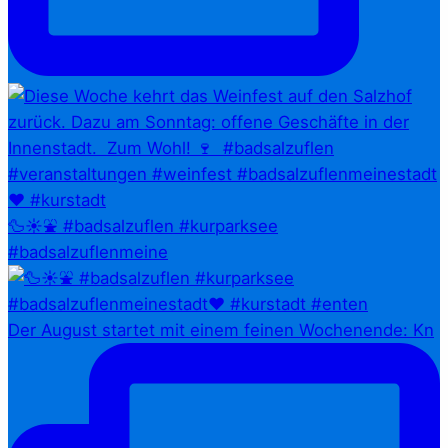
🦆☀️⛲ #badsalzuflen #kurparksee
#badsalzuflenmeine
Der August startet mit einem feinen Wochenende: Kn