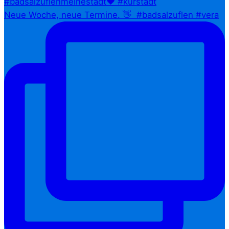
Neue Woche, neue Termine. 👋⁠ ⁠ #badsalzuflen #vera