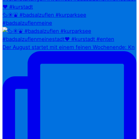
🦆☀️⛲ #badsalzuflen #kurparksee
#badsalzuflenmeine
Der August startet mit einem feinen Wochenende: Kn