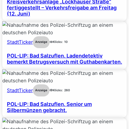
Kreisverkehrsanlage „Lockhauser Straße“
fertiggestellt – Verkehrsfreigabe am Freitag
(12. Juni)
StadtTicker
Anzeige
Klicks:
10
POL-LIP: Bad Salzuflen. Ladendetektiv
bemerkt Betrugsversuch mit Guthabenkarten.
StadtTicker
Anzeige
Klicks:
260
POL-LIP: Bad Salzuflen. Senior um
Silbermünzen gebracht.