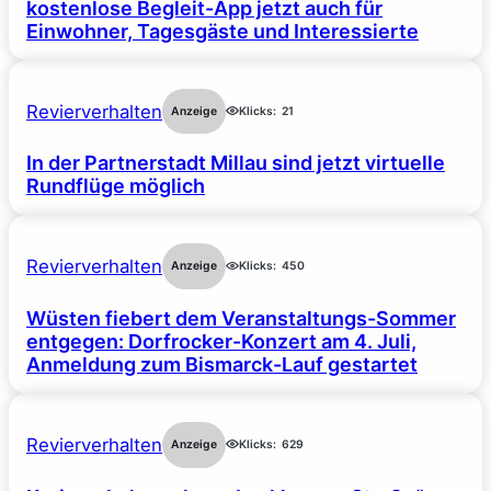
kostenlose Begleit-App jetzt auch für
Einwohner, Tagesgäste und Interessierte
Revierverhalten
Anzeige
Klicks:
21
In der Partnerstadt Millau sind jetzt virtuelle
Rundflüge möglich
Revierverhalten
Anzeige
Klicks:
450
Wüsten fiebert dem Veranstaltungs-Sommer
entgegen: Dorfrocker-Konzert am 4. Juli,
Anmeldung zum Bismarck-Lauf gestartet
Revierverhalten
Anzeige
Klicks:
629