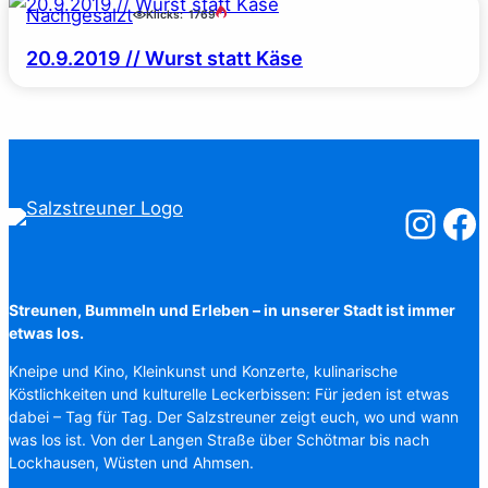
Nachgesalzt
Klicks:
1769
20.9.2019 // Wurst statt Käse
Salzstreuner
Salzst
Streunen, Bummeln und Erleben – in unserer Stadt ist immer
etwas los.
Kneipe und Kino, Kleinkunst und Konzerte, kulinarische
Köstlichkeiten und kulturelle Leckerbissen: Für jeden ist etwas
dabei – Tag für Tag. Der Salzstreuner zeigt euch, wo und wann
was los ist. Von der Langen Straße über Schötmar bis nach
Lockhausen, Wüsten und Ahmsen.