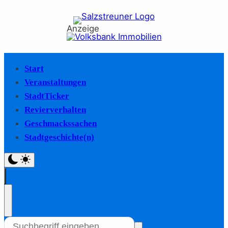
Anzeige
Start
Veranstaltungen
StadtTicker
Revierverhalten
Geschmackssachen
Stadtgeschichte(n)