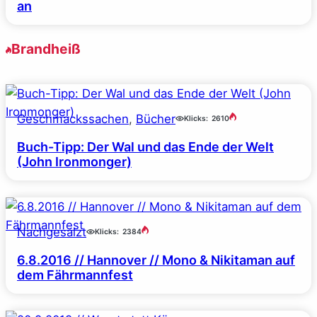
an
Brandheiß
Geschmackssachen
, 
Bücher
Klicks:
2610
Buch-Tipp: Der Wal und das Ende der Welt
(John Ironmonger)
Nachgesalzt
Klicks:
2384
6.8.2016 // Hannover // Mono & Nikitaman auf
dem Fährmannfest