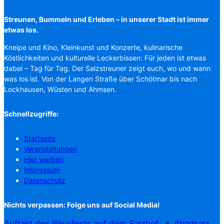
Streunen, Bummeln und Erleben – in unserer Stadt ist immer
etwas los.
Kneipe und Kino, Kleinkunst und Konzerte, kulinarische
Köstlichkeiten und kulturelle Leckerbissen: Für jeden ist etwas
dabei – Tag für Tag. Der Salzstreuner zeigt euch, wo und wann
was los ist. Von der Langen Straße über Schötmar bis nach
Lockhausen, Wüsten und Ahmsen.
Schnellzugriffe:
Startseite
Veranstaltungen
Hier werben
Impressum
Datenschutz
Nichts verpassen: Folge uns auf Social Media!
Auftakt des Weinfests auf dem Salzhof. 🍷 #badsalz