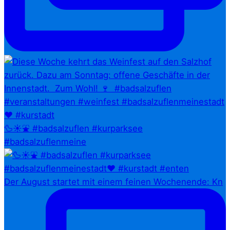
🦆☀️⛲ #badsalzuflen #kurparksee
#badsalzuflenmeine
Der August startet mit einem feinen Wochenende: Kn