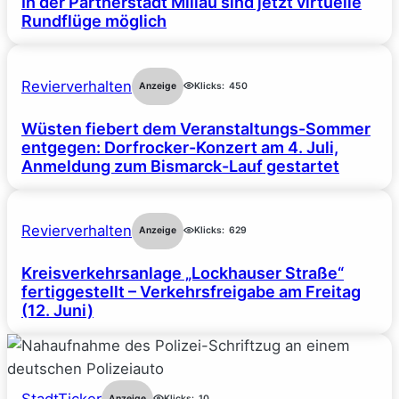
In der Partnerstadt Millau sind jetzt virtuelle
Rundflüge möglich
Revierverhalten
Anzeige
Klicks:
450
Wüsten fiebert dem Veranstaltungs-Sommer
entgegen: Dorfrocker-Konzert am 4. Juli,
Anmeldung zum Bismarck-Lauf gestartet
Revierverhalten
Anzeige
Klicks:
629
Kreisverkehrsanlage „Lockhauser Straße“
fertiggestellt – Verkehrsfreigabe am Freitag
(12. Juni)
StadtTicker
Anzeige
Klicks:
10