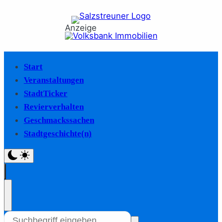
Anzeige
Start
Veranstaltungen
StadtTicker
Revierverhalten
Geschmackssachen
Stadtgeschichte(n)