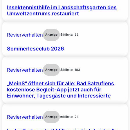
Insektennisthilfe im Landschaftsgarten des
Umweltzentrums restauriert
Revierverhalten
Anzeige
Klicks:
33
Sommerleseclub 2026
Revierverhalten
Anzeige
Klicks:
183
„MeinS“ öffnet sich für alle: Bad Salzuflens
kostenlose Begleit-App jetzt auch für
Einwohner, Tagesgäste und Interessierte
Revierverhalten
Anzeige
Klicks:
21