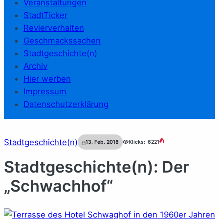
Veranstaltungen
StadtTicker
Revierverhalten
Geschmackssachen
Stadtgeschichte(n)
Archiv
Hier werben
Impressum
Datenschutzerklärung
Stadtgeschichte(n)
13. Feb. 2018
Klicks:
6221
Stadtgeschichte(n): Der
„Schwachhof“