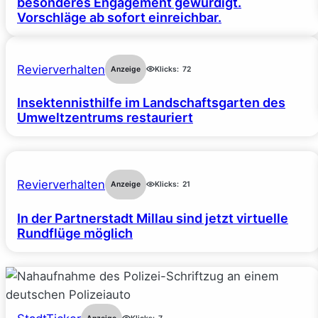
besonderes Engagement gewürdigt.
Vorschläge ab sofort einreichbar.
Revierverhalten
Anzeige
Klicks:
72
Insektennisthilfe im Landschaftsgarten des
Umweltzentrums restauriert
Revierverhalten
Anzeige
Klicks:
21
In der Partnerstadt Millau sind jetzt virtuelle
Rundflüge möglich