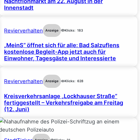
Nachtflohmarkt am 22. August in der
Innenstadt
Revierverhalten
Anzeige
Klicks:
183
„MeinS“ öffnet sich für alle: Bad Salzuflens
kostenlose Begleit-App jetzt auch für
Einwohner, Tagesgäste und Interessierte
Revierverhalten
Anzeige
Klicks:
628
Kreisverkehrsanlage „Lockhauser Straße“
fertiggestellt – Verkehrsfreigabe am Freitag
(12. Juni)