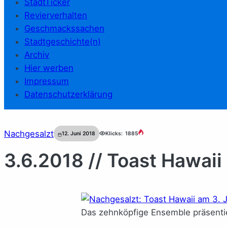
StadtTicker
Revierverhalten
Geschmackssachen
Stadtgeschichte(n)
Archiv
Hier werben
Impressum
Datenschutzerklärung
Nachgesalzt
12. Juni 2018
Klicks:
1885
3.6.2018 // Toast Hawaii
Das zehnköpfige Ensemble präsentier