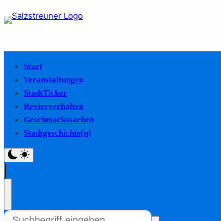
Start
Veranstaltungen
StadtTicker
Revierverhalten
Geschmackssachen
Stadtgeschichte(n)