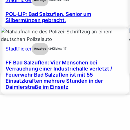
StadtTicker
Anzeige
Klicks:
255
POL-LIP: Bad Salzuflen. Senior um
Silbermünzen gebracht.
StadtTicker
Anzeige
Klicks:
17
FF Bad Salzuflen: Vier Menschen bei
Verrauchung einer Industriehalle verletzt /
Feuerwehr Bad Salzuflen ist mit 55
Einsatzkräften mehrere Stunden in der
Daimlerstraße im Einsatz