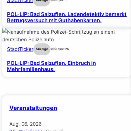
StadtTicker
Anzeige
Klicks:
7
POL-LIP: Bad Salzuflen. Ladendetektiv bemerkt
Betrugsversuch mit Guthabenkarten.
StadtTicker
Anzeige
Klicks:
25
POL-LIP: Bad Salzuflen. Einbruch in
Mehrfamilienhaus.
Veranstaltungen
Aug.
06.
2026