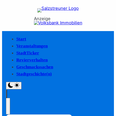
Anzeige
Start
Veranstaltungen
StadtTicker
Revierverhalten
Geschmackssachen
Stadtgeschichte(n)