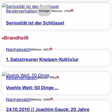
Revierverhalten
Anzeige
Klicks:
2790
Seriosität ist der Schlüssel
Brandheiß
Nachgesalzt
Klicks:
3951
1. Salzstreuner Kneipen-Kult(o)ur
Revierverhalten
Klicks:
7703
Voehls Welt: 50 Dinge …
Nachgesalzt
Klicks:
3096
24.10.2010 // Joachim Gauck: 20 Jahre