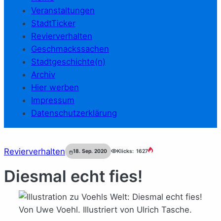
Veranstaltungen
StadtTicker
Revierverhalten
Geschmackssachen
Stadtgeschichte(n)
Archiv
Hier werben
Impressum
Datenschutzerklärung
Revierverhalten
18. Sep. 2020
Klicks:
1627
Diesmal echt fies!
Von Uwe Voehl. Illustriert von Ulrich Tasche.