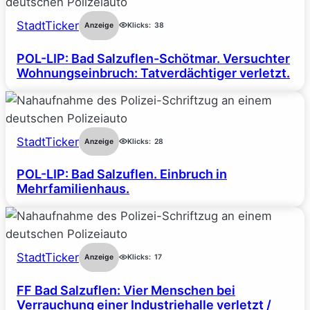
StadtTicker
Anzeige
Klicks:
38
POL-LIP: Bad Salzuflen-Schötmar. Versuchter
Wohnungseinbruch: Tatverdächtiger verletzt.
StadtTicker
Anzeige
Klicks:
28
POL-LIP: Bad Salzuflen. Einbruch in
Mehrfamilienhaus.
StadtTicker
Anzeige
Klicks:
17
FF Bad Salzuflen: Vier Menschen bei
Verrauchung einer Industriehalle verletzt /