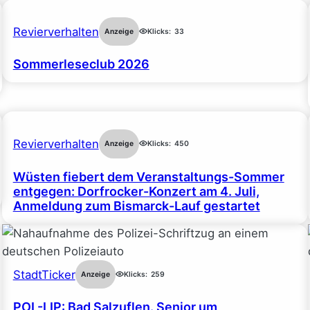
Revierverhalten
Anzeige
Klicks:
33
Sommerleseclub 2026
Revierverhalten
Anzeige
Klicks:
450
Wüsten fiebert dem Veranstaltungs-Sommer
entgegen: Dorfrocker-Konzert am 4. Juli,
Anmeldung zum Bismarck-Lauf gestartet
StadtTicker
Anzeige
Klicks:
259
POL-LIP: Bad Salzuflen. Senior um