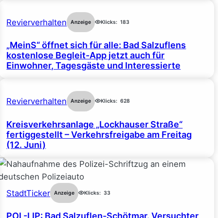
Revierverhalten
Anzeige
Klicks:
183
„MeinS“ öffnet sich für alle: Bad Salzuflens
kostenlose Begleit-App jetzt auch für
Einwohner, Tagesgäste und Interessierte
Revierverhalten
Anzeige
Klicks:
628
Kreisverkehrsanlage „Lockhauser Straße“
fertiggestellt – Verkehrsfreigabe am Freitag
(12. Juni)
StadtTicker
Anzeige
Klicks:
33
POL-LIP: Bad Salzuflen-Schötmar. Versuchter