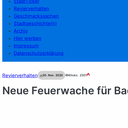
StadtTicker
Revierverhalten
Geschmackssachen
Stadtgeschichte(n)
Archiv
Hier werben
Impressum
Datenschutzerklärung
Revierverhalten
30. Nov. 2020
Klicks:
2301
Neue Feuerwache für Ba