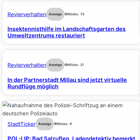
Revierverhalten
Anzeige
Klicks:
73
Insektennisthilfe im Landschaftsgarten des
Umweltzentrums restauriert
Revierverhalten
Anzeige
Klicks:
21
In der Partnerstadt Millau sind jetzt virtuelle
Rundflüge möglich
StadtTicker
Anzeige
Klicks:
9
POL-LIP: Bad Salzuflen. Ladendetektiv bemerkt