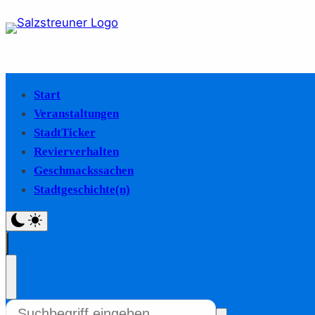
Start
Veranstaltungen
StadtTicker
Revierverhalten
Geschmackssachen
Stadtgeschichte(n)