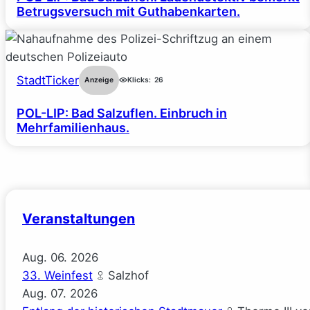
Betrugsversuch mit Guthabenkarten.
StadtTicker
Anzeige
Klicks:
26
POL-LIP: Bad Salzuflen. Einbruch in
Mehrfamilienhaus.
Veranstaltungen
Aug.
06.
2026
33. Weinfest
Salzhof
Aug.
07.
2026