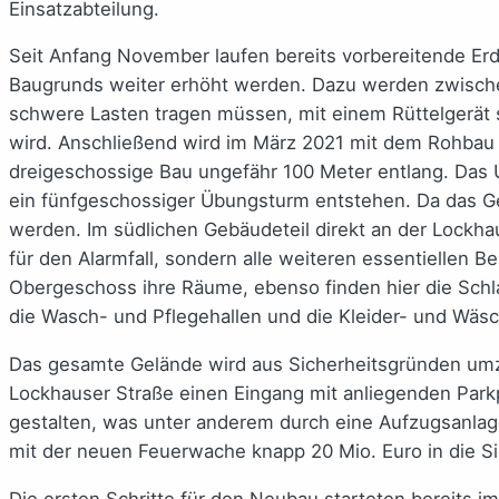
Einsatzabteilung.
Seit Anfang November laufen bereits vorbereitende Er
Baugrunds weiter erhöht werden. Dazu werden zwischen
schwere Lasten tragen müssen, mit einem Rüttelgerät s
wird. Anschließend wird im März 2021 mit dem Rohbau 
dreigeschossige Bau ungefähr 100 Meter entlang. Das 
ein fünfgeschossiger Übungsturm entstehen. Da das Gel
werden. Im südlichen Gebäudeteil direkt an der Lockhau
für den Alarmfall, sondern alle weiteren essentiellen 
Obergeschoss ihre Räume, ebenso finden hier die Schla
die Wasch- und Pflegehallen und die Kleider- und Wäs
Das gesamte Gelände wird aus Sicherheitsgründen umzä
Lockhauser Straße einen Eingang mit anliegenden Park
gestalten, was unter anderem durch eine Aufzugsanlage
mit der neuen Feuerwache knapp 20 Mio. Euro in die Si
Die ersten Schritte für den Neubau starteten bereits 