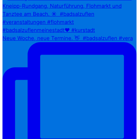
Neue Woche, neue Termine. 👋⁠ ⁠ #badsalzuflen #vera