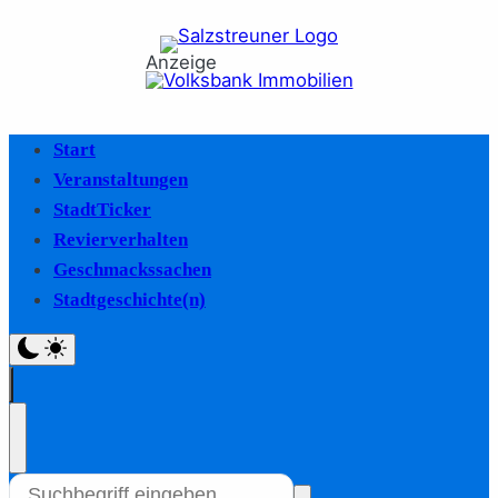
Anzeige
Start
Veranstaltungen
StadtTicker
Revierverhalten
Geschmackssachen
Stadtgeschichte(n)