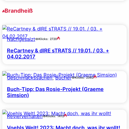
Brandheiß
Nachgesalzt
Klicks:
2720
ReCartney & dIRE sTRATS // 19.01. / 03. +
04.02.2017
Geschmackssachen
, 
Bücher
Klicks:
2362
Buch-Tipp: Das Rosie-Projekt (Graeme
Simsion)
Revierverhalten
Klicks:
1412
Voehls Welt! 2023: Macht doch, was ihr wollt!