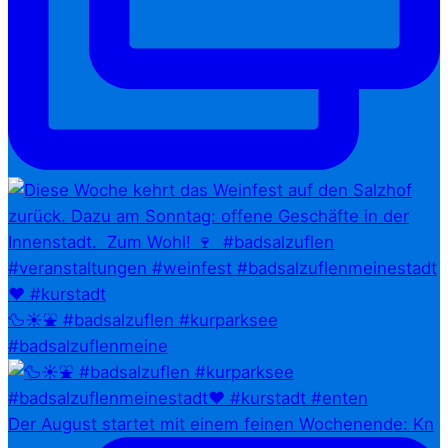
🦆☀️⛲ #badsalzuflen #kurparksee
#badsalzuflenmeine
Der August startet mit einem feinen Wochenende: Kn