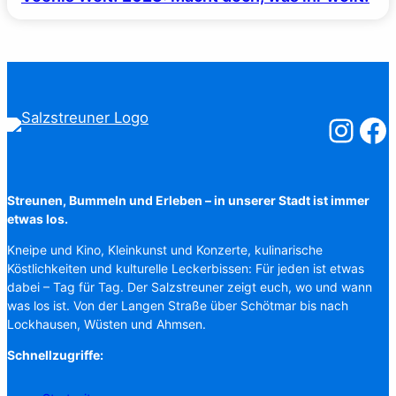
Salzstreuner
Salzst
Streunen, Bummeln und Erleben – in unserer Stadt ist immer
etwas los.
Kneipe und Kino, Kleinkunst und Konzerte, kulinarische
Köstlichkeiten und kulturelle Leckerbissen: Für jeden ist etwas
dabei – Tag für Tag. Der Salzstreuner zeigt euch, wo und wann
was los ist. Von der Langen Straße über Schötmar bis nach
Lockhausen, Wüsten und Ahmsen.
Schnellzugriffe: