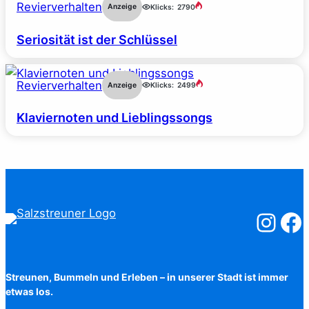
Revierverhalten
Anzeige
Klicks:
2790
Seriosität ist der Schlüssel
Revierverhalten
Anzeige
Klicks:
2499
Klaviernoten und Lieblingssongs
Salzstreuner
Salzst
Streunen, Bummeln und Erleben – in unserer Stadt ist immer
etwas los.