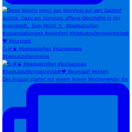
🦆☀️⛲ #badsalzuflen #kurparksee
#badsalzuflenmeine
Der August startet mit einem feinen Wochenende: Kn