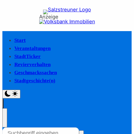
Anzeige
Start
Veranstaltungen
StadtTicker
Revierverhalten
Geschmackssachen
Stadtgeschichte(n)