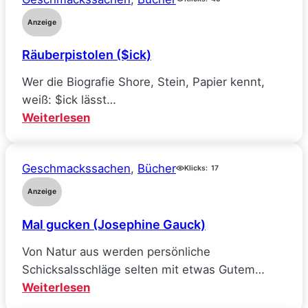
bei
Facebook
Anzeige
und
Räuberpistolen ($ick)
wie
ich
Wer die Biografie Shore, Stein, Papier kennt,
alle
weiß: $ick lässt…
meine
:
Weiterlesen
Ideale
Räuberpistolen
verlor
($ick)
(Sarah
Geschmackssachen
, 
Bücher
Klicks:
17
Wynn-
Anzeige
Williams)
Mal gucken (Josephine Gauck)
Von Natur aus werden persönliche
Schicksalsschläge selten mit etwas Gutem…
:
Weiterlesen
Mal