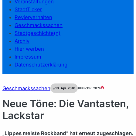
Veranstaltungen
StadtTicker
Revierverhalten
Geschmackssachen
Stadtgeschichte(n)
Archiv
Hier werben
Impressum
Datenschutzerklärung
Geschmackssachen
10. Apr. 2010
Klicks:
2874
Neue Töne: Die Vantasten,
Lackstar
„Lippes meiste Rockband“ hat erneut zugeschlagen.