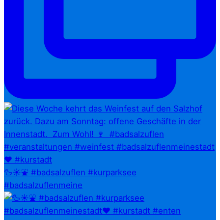
🦆☀️⛲ #badsalzuflen #kurparksee
#badsalzuflenmeine