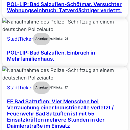
POL-LIP: Bad Salzuflen-Schötmar. Versuchter
Wohnungseinbruch: Tatverdächtiger verletzt.
StadtTicker
Anzeige
Klicks:
26
POL-LIP: Bad Salzuflen. Einbruch in
Mehrfamilienhaus.
StadtTicker
Anzeige
Klicks:
17
FF Bad Salzuflen: Vier Menschen bei
Verrauchung einer Industriehalle verletzt /
Feuerwehr Bad Salzuflen ist mit 55
Einsatzkräften mehrere Stunden in der
Daimlerstraße im Einsatz