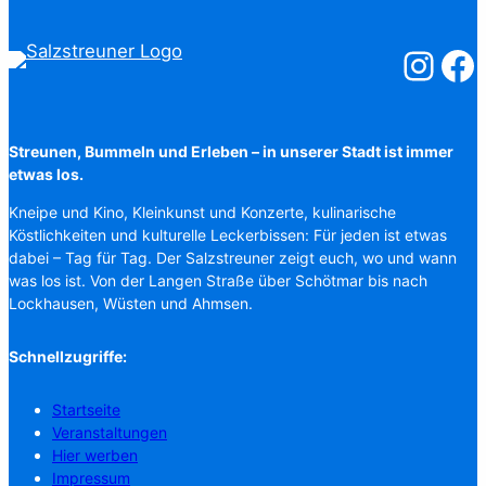
Salzstreuner
Salzst
Streunen, Bummeln und Erleben – in unserer Stadt ist immer
etwas los.
Kneipe und Kino, Kleinkunst und Konzerte, kulinarische
Köstlichkeiten und kulturelle Leckerbissen: Für jeden ist etwas
dabei – Tag für Tag. Der Salzstreuner zeigt euch, wo und wann
was los ist. Von der Langen Straße über Schötmar bis nach
Lockhausen, Wüsten und Ahmsen.
Schnellzugriffe:
Startseite
Veranstaltungen
Hier werben
Impressum