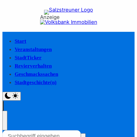
Anzeige
Start
Veranstaltungen
StadtTicker
Revierverhalten
Geschmackssachen
Stadtgeschichte(n)