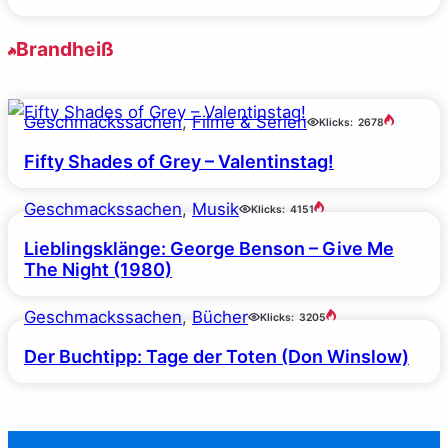
Brandheiß
Geschmackssachen
, 
Filme & Serien
Klicks:
2678
Fifty Shades of Grey – Valentinstag!
Geschmackssachen
, 
Musik
Klicks:
4151
Lieblingsklänge: George Benson – Give Me
The Night (1980)
Geschmackssachen
, 
Bücher
Klicks:
3205
Der Buchtipp: Tage der Toten (Don Winslow)