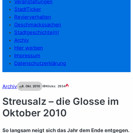
Veranstaltungen
StadtTicker
Revierverhalten
Geschmackssachen
Stadtgeschichte(n)
Archiv
Hier werben
Impressum
Datenschutzerklärung
Archiv
8. Okt. 2010
Klicks:
2934
Streusalz – die Glosse im
Oktober 2010
So langsam neigt sich das Jahr dem Ende entgegen.