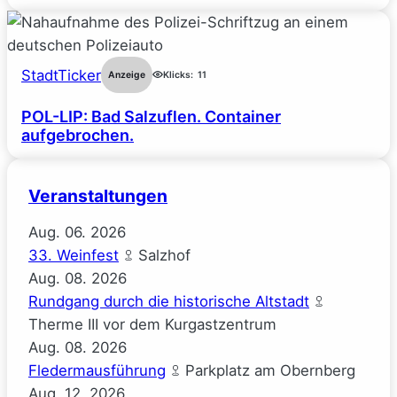
StadtTicker
Anzeige
Klicks:
11
POL-LIP: Bad Salzuflen. Container
aufgebrochen.
Veranstaltungen
Aug.
06.
2026
33. Weinfest
Salzhof
Aug.
08.
2026
Rundgang durch die historische Altstadt
Therme III vor dem Kurgastzentrum
Aug.
08.
2026
Fledermausführung
Parkplatz am Obernberg
Aug.
12.
2026