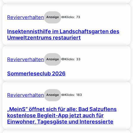
Revierverhalten
Anzeige
Klicks:
73
Insektennisthilfe im Landschaftsgarten des
Umweltzentrums restauriert
Revierverhalten
Anzeige
Klicks:
33
Sommerleseclub 2026
Revierverhalten
Anzeige
Klicks:
183
„MeinS“ öffnet sich für alle: Bad Salzuflens
kostenlose Begleit-App jetzt auch für
Einwohner, Tagesgäste und Interessierte