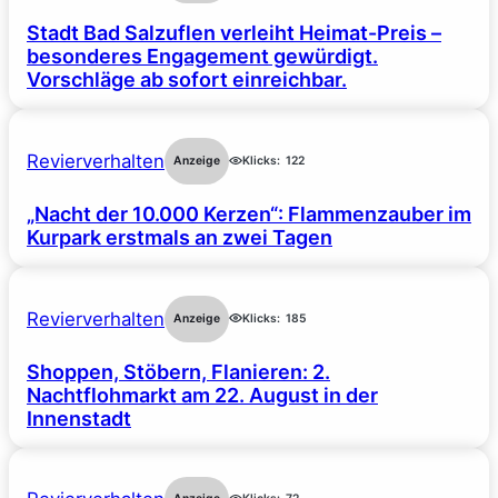
Stadt Bad Salzuflen verleiht Heimat-Preis –
besonderes Engagement gewürdigt.
Vorschläge ab sofort einreichbar.
Revierverhalten
Anzeige
Klicks:
122
„Nacht der 10.000 Kerzen“: Flammenzauber im
Kurpark erstmals an zwei Tagen
Revierverhalten
Anzeige
Klicks:
185
Shoppen, Stöbern, Flanieren: 2.
Nachtflohmarkt am 22. August in der
Innenstadt