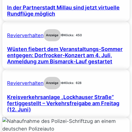
In der Partnerstadt Millau sind jetzt virtuelle
Rundflüge möglich
Revierverhalten
Anzeige
Klicks:
450
Wüsten fiebert dem Veranstaltungs-Sommer
entgegen: Dorfrocker-Konzert am 4. Juli,
Anmeldung zum Bismarck-Lauf gestartet
Revierverhalten
Anzeige
Klicks:
628
Kreisverkehrsanlage „Lockhauser Straße“
fertiggestellt – Verkehrsfreigabe am Freitag
(12. Juni)