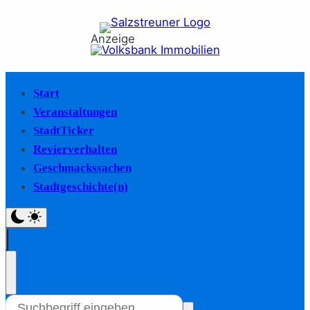
Anzeige
Start
Veranstaltungen
StadtTicker
Revierverhalten
Geschmackssachen
Stadtgeschichte(n)