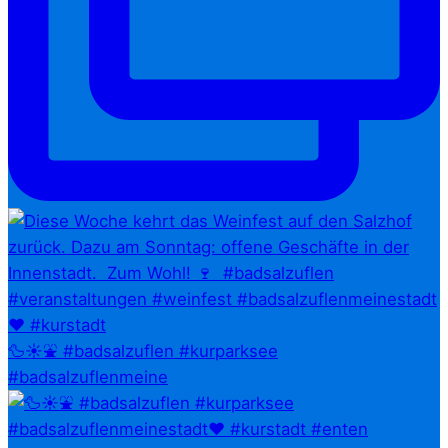
🦆☀️⛲ #badsalzuflen #kurparksee
#badsalzuflenmeine