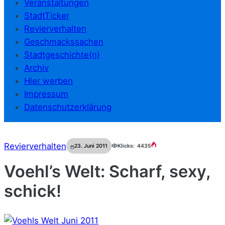
Veranstaltungen
StadtTicker
Revierverhalten
Geschmackssachen
Stadtgeschichte(n)
Archiv
Hier werben
Impressum
Datenschutzerklärung
Revierverhalten
23. Juni 2011
Klicks:
4435
Voehl’s Welt: Scharf, sexy,
schick!