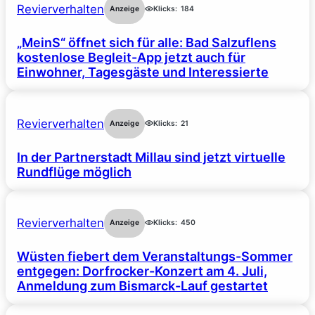
Revierverhalten
Anzeige
Klicks:
184
„MeinS“ öffnet sich für alle: Bad Salzuflens
kostenlose Begleit-App jetzt auch für
Einwohner, Tagesgäste und Interessierte
Revierverhalten
Anzeige
Klicks:
21
In der Partnerstadt Millau sind jetzt virtuelle
Rundflüge möglich
Revierverhalten
Anzeige
Klicks:
450
Wüsten fiebert dem Veranstaltungs-Sommer
entgegen: Dorfrocker-Konzert am 4. Juli,
Anmeldung zum Bismarck-Lauf gestartet