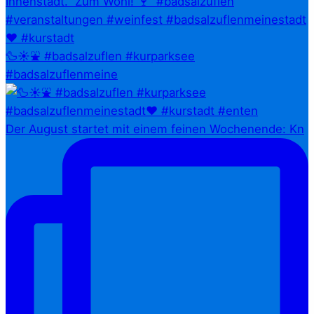
🦆☀️⛲ #badsalzuflen #kurparksee
#badsalzuflenmeine
Der August startet mit einem feinen Wochenende: Kn