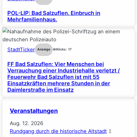
POL-LIP: Bad Salzuflen. Einbruch in
Mehrfamilienhaus.
StadtTicker
Anzeige
Klicks:
17
FF Bad Salzuflen: Vier Menschen bei
Verrauchung einer Industriehalle verletzt /
Feuerwehr Bad Salzuflen ist mit 55
Einsatzkräften mehrere Stunden in der
Daimlerstraße im Einsatz
Veranstaltungen
Aug.
12.
2026
Rundgang durch die historische Altstadt