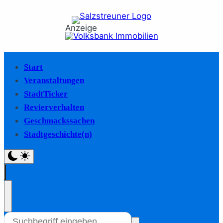
Anzeige
Start
Veranstaltungen
StadtTicker
Revierverhalten
Geschmackssachen
Stadtgeschichte(n)