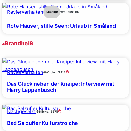
Revierverhalten
Anzeige
Klicks:
60
Rote Häuser, stille Seen: Urlaub in Småland
Brandheiß
Revierverhalten
Klicks:
3413
Das Glück neben der Kneipe: Interview mit
Harry Lappenbusch
Nachgesalzt
Klicks:
2975
Bad Salzufler Kulturstrolche