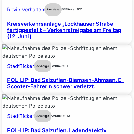
Revierverhalten
Anzeige
Klicks:
631
Kreisverkehrsanlage „Lockhauser Straße“
fertiggestellt – Verkehrsfreigabe am Freitag
(12. Juni)
StadtTicker
Anzeige
Klicks:
1
POL-LIP: Bad Salzuflen-Biemsen-Ahmsen. E-
Scooter-Fahrerin schwer verletzt.
StadtTicker
Anzeige
Klicks:
13
POL-LIP: Bad Salzuflen. Ladendetektiv