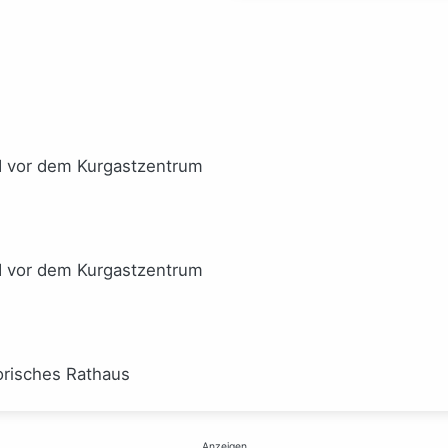
gucken
(Sarah
(Josephine
Wynn-
Gauck)
Williams)
I vor dem Kurgastzentrum
I vor dem Kurgastzentrum
orisches Rathaus
Anzeigen