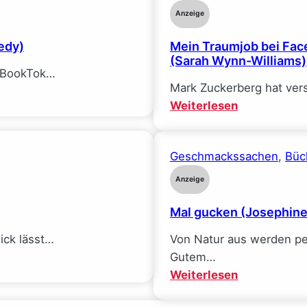
Anzeige
edy)
Mein Traumjob bei Face
(Sarah Wynn-Williams)
f BookTok…
Mark Zuckerberg hat ver
:
Weiterlesen
Mein
Traumjob
Geschmackssachen
, 
Büc
bei
Facebook
Anzeige
und
Mal gucken (Josephin
wie
ich
$ick lässt…
Von Natur aus werden pe
alle
Gutem…
meine
:
Weiterlesen
Ideale
Mal
verlor