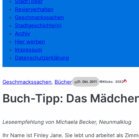
StadtTicker
Revierverhalten
Geschmackssachen
Stadtgeschichte(n)
Archiv
Hier werben
Impressum
Datenschutzerklärung
Geschmackssachen
, 
Bücher
21. Okt. 2011
Klicks:
3052
Buch-Tipp: Das Mädchen 
Leseempfehlung von Michaela Becker, Neunmalklug
Ihr Name ist Finley Jane. Sie lebt und arbeitet als Zim