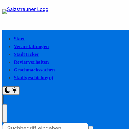
Start
Veranstaltungen
StadtTicker
Revierverhalten
Geschmackssachen
Stadtgeschichte(n)