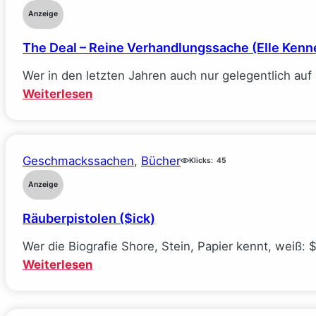
Anzeige
The Deal – Reine Verhandlungssache (Elle Kenn
Wer in den letzten Jahren auch nur gelegentlich au
:
Weiterlesen
The
Deal
–
Geschmackssachen
, 
Bücher
Klicks:
45
Reine
Verhandlungssache
Anzeige
(Elle
Räuberpistolen ($ick)
Kennedy)
Wer die Biografie Shore, Stein, Papier kennt, weiß: 
:
Weiterlesen
Räuberpistolen
($ick)