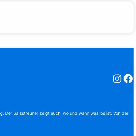
Salzstreuner
Salzst
ag. Der Salzstreuner zeigt euch, wo und wann was los ist. Von der