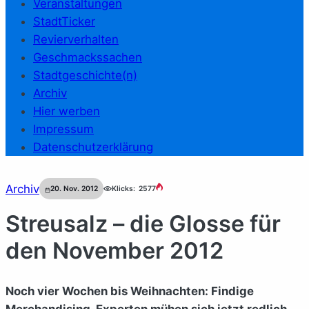
Veranstaltungen
StadtTicker
Revierverhalten
Geschmackssachen
Stadtgeschichte(n)
Archiv
Hier werben
Impressum
Datenschutzerklärung
Archiv
20. Nov. 2012
Klicks:
2577
Streusalz – die Glosse für
den November 2012
Noch vier Wochen bis Weihnachten: Findige
Merchandising-Experten mühen sich jetzt redlich,