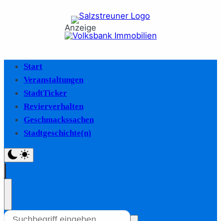
Anzeige
Start
Veranstaltungen
StadtTicker
Revierverhalten
Geschmackssachen
Stadtgeschichte(n)