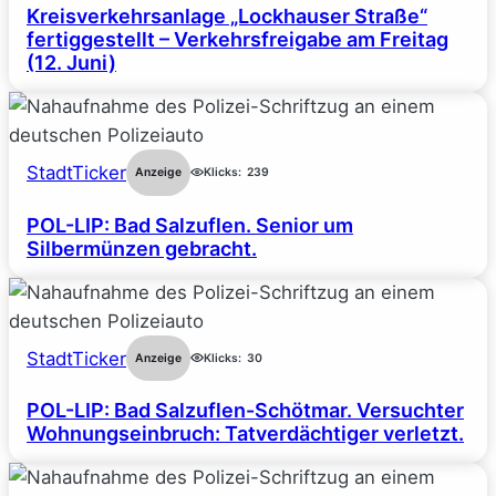
Kreisverkehrsanlage „Lockhauser Straße“
fertiggestellt – Verkehrsfreigabe am Freitag
(12. Juni)
StadtTicker
Anzeige
Klicks:
239
POL-LIP: Bad Salzuflen. Senior um
Silbermünzen gebracht.
StadtTicker
Anzeige
Klicks:
30
POL-LIP: Bad Salzuflen-Schötmar. Versuchter
Wohnungseinbruch: Tatverdächtiger verletzt.