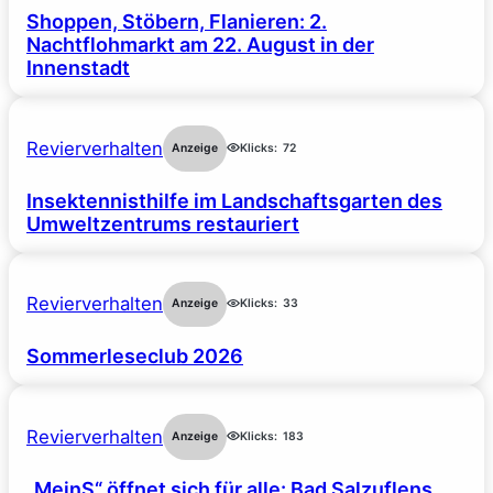
Shoppen, Stöbern, Flanieren: 2.
Nachtflohmarkt am 22. August in der
Innenstadt
Revierverhalten
Anzeige
Klicks:
72
Insektennisthilfe im Landschaftsgarten des
Umweltzentrums restauriert
Revierverhalten
Anzeige
Klicks:
33
Sommerleseclub 2026
Revierverhalten
Anzeige
Klicks:
183
„MeinS“ öffnet sich für alle: Bad Salzuflens