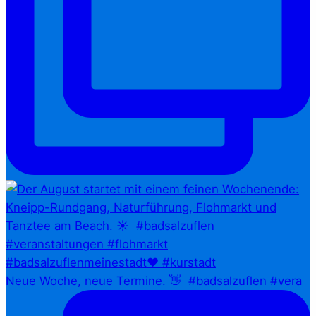
Neue Woche, neue Termine. 👋⁠ ⁠ #badsalzuflen #vera