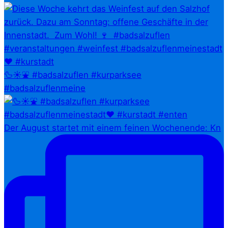
🦆☀️⛲ #badsalzuflen #kurparksee
#badsalzuflenmeine
Der August startet mit einem feinen Wochenende: Kn