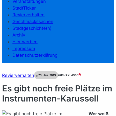
Veranstaltungen
StadtTicker
Revierverhalten
Geschmackssachen
Stadtgeschichte(n)
Archiv
Hier werben
Impressum
Datenschutzerklärung
Revierverhalten
23. Jan. 2013
Klicks:
4905
Es gibt noch freie Plätze im
Instrumenten-Karussell
Wer weiß