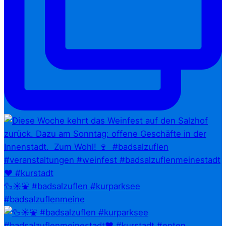
🦆☀️⛲ #badsalzuflen #kurparksee
#badsalzuflenmeine