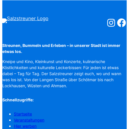
Salzstreuner
Salzst
Streunen, Bummeln und Erleben – in unserer Stadt ist immer
etwas los.
Kneipe und Kino, Kleinkunst und Konzerte, kulinarische
Köstlichkeiten und kulturelle Leckerbissen: Für jeden ist etwas
dabei – Tag für Tag. Der Salzstreuner zeigt euch, wo und wann
was los ist. Von der Langen Straße über Schötmar bis nach
Lockhausen, Wüsten und Ahmsen.
Schnellzugriffe:
Startseite
Veranstaltungen
Hier werben