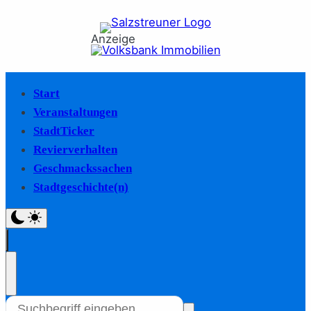
Anzeige
Start
Veranstaltungen
StadtTicker
Revierverhalten
Geschmackssachen
Stadtgeschichte(n)