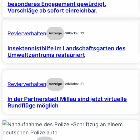
besonderes Engagement gewürdigt.
Vorschläge ab sofort einreichbar.
Revierverhalten
Anzeige
Klicks:
72
Insektennisthilfe im Landschaftsgarten des
Umweltzentrums restauriert
Revierverhalten
Anzeige
Klicks:
21
In der Partnerstadt Millau sind jetzt virtuelle
Rundflüge möglich