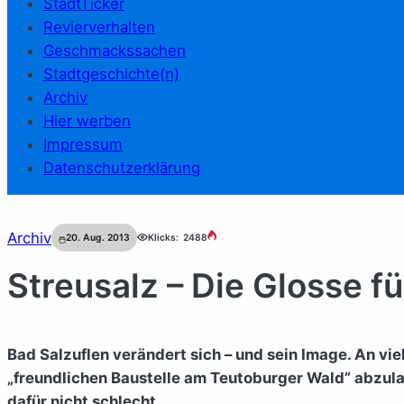
StadtTicker
Revierverhalten
Geschmackssachen
Stadtgeschichte(n)
Archiv
Hier werben
Impressum
Datenschutzerklärung
Archiv
20. Aug. 2013
Klicks:
2488
Streusalz – Die Glosse f
Bad Salzuflen verändert sich – und sein Image. An viel
„freundlichen Baustelle am Teutoburger Wald” abzul
dafür nicht schlecht.