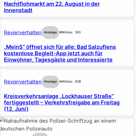
Nachtflohmarkt am 22. August in der
Innenstadt
Revierverhalten
Anzeige
Klicks:
183
„MeinS“ öffnet sich für alle: Bad Salzuflens
kostenlose Begleit-App jetzt auch für
Einwohner, Tagesgäste und Interessierte
Revierverhalten
Anzeige
Klicks:
628
Kreisverkehrsanlage „Lockhauser Straße“
fertiggestellt – Verkehrsfreigabe am Freitag
(12. Juni)