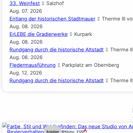
33. Weinfest
Salzhof
Aug.
07.
2026
Entlang der historischen Stadtmauer
Therme III v
Aug.
08.
2026
ErLEBE die Gradierwerke
Kurpark
Aug.
08.
2026
Rundgang durch die historische Altstadt
Therme II
Aug.
08.
2026
Fledermausführung
Parkplatz am Obernberg
Aug.
12.
2026
Rundgang durch die historische Altstadt
Therme II
Revierverhalten
Anzeige
Klicks:
3120