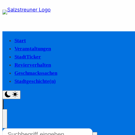
Start
Veranstaltungen
StadtTicker
Revierverhalten
Geschmackssachen
Stadtgeschichte(n)