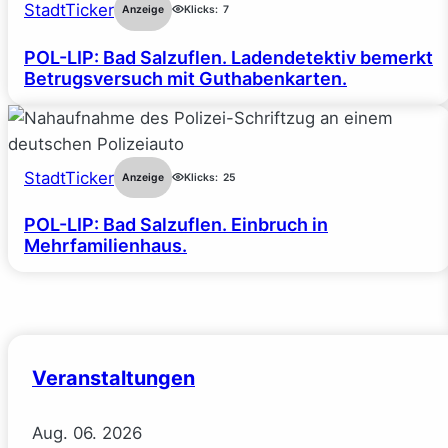
StadtTicker
Anzeige
Klicks:
7
POL-LIP: Bad Salzuflen. Ladendetektiv bemerkt
Betrugsversuch mit Guthabenkarten.
StadtTicker
Anzeige
Klicks:
25
POL-LIP: Bad Salzuflen. Einbruch in
Mehrfamilienhaus.
Veranstaltungen
Aug.
06.
2026