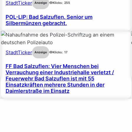
StadtTicker
Anzeige
Klicks:
255
POL-LIP: Bad Salzuflen. Senior um
Silbermünzen gebracht.
StadtTicker
Anzeige
Klicks:
17
FF Bad Salzuflen: Vier Menschen bei
Verrauchung einer Industriehalle verletzt /
Feuerwehr Bad Salzuflen ist mit 55
Einsatzkräften mehrere Stunden in der
Daimlerstraße im Einsatz