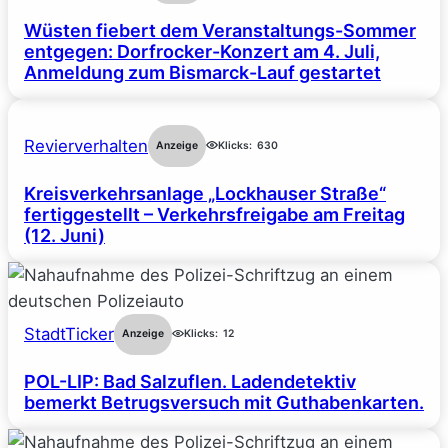
Wüsten fiebert dem Veranstaltungs-Sommer
entgegen: Dorfrocker-Konzert am 4. Juli,
Anmeldung zum Bismarck-Lauf gestartet
Revierverhalten
Anzeige
Klicks:
630
Kreisverkehrsanlage „Lockhauser Straße“
fertiggestellt – Verkehrsfreigabe am Freitag
(12. Juni)
StadtTicker
Anzeige
Klicks:
12
POL-LIP: Bad Salzuflen. Ladendetektiv
bemerkt Betrugsversuch mit Guthabenkarten.