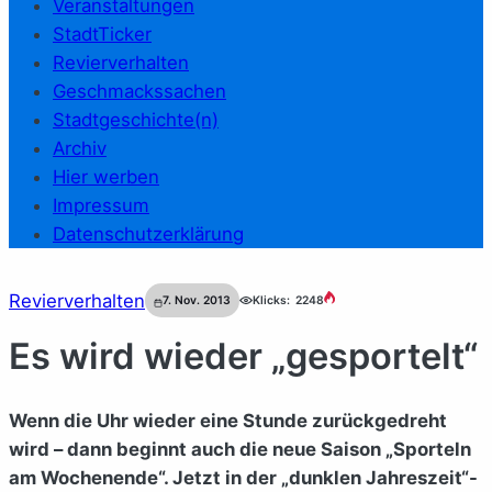
Veranstaltungen
StadtTicker
Revierverhalten
Geschmackssachen
Stadtgeschichte(n)
Archiv
Hier werben
Impressum
Datenschutzerklärung
Revierverhalten
7. Nov. 2013
Klicks:
2248
Es wird wieder „gesportelt“
Wenn die Uhr wieder eine Stunde zurückgedreht
wird – dann beginnt auch die neue Saison „Sporteln
am Wochenende“. Jetzt in der „dunklen Jahreszeit“-