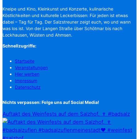
Kneipe und Kino, Kleinkunst und Konzerte, kulinarische
Köstlichkeiten und kulturelle Leckerbissen: Für jeden ist etwas
dabei – Tag für Tag. Der Salzstreuner zeigt euch, wo und wann
was los ist. Von der Langen Straße über Schötmar bis nach
Lockhausen, Wüsten und Ahmsen.
Schnellzugriffe:
Startseite
Veranstaltungen
Hier werben
Impressum
Datenschutz
Nichts verpassen: Folge uns auf Social Media!
Auftakt des Weinfests auf dem Salzhof. 🍷 #badsalz