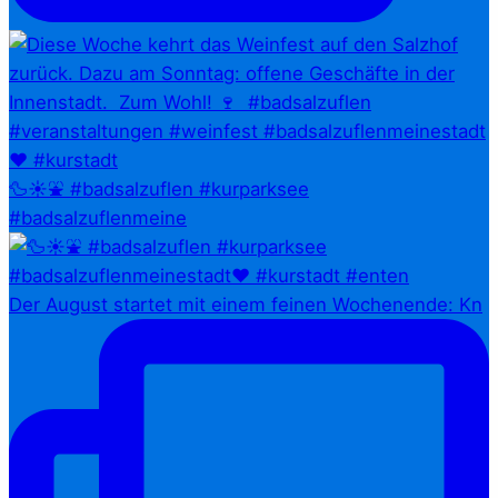
🦆☀️⛲ #badsalzuflen #kurparksee
#badsalzuflenmeine
Der August startet mit einem feinen Wochenende: Kn