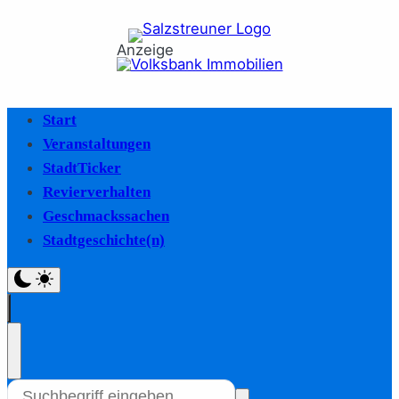
Anzeige
Start
Veranstaltungen
StadtTicker
Revierverhalten
Geschmackssachen
Stadtgeschichte(n)