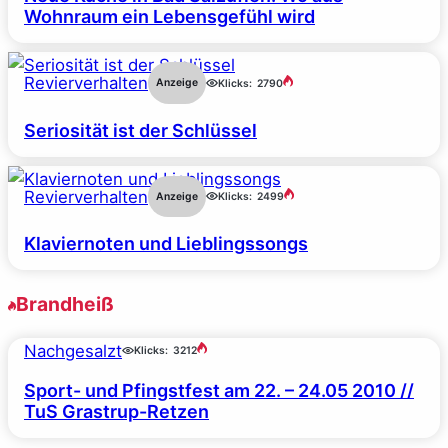
Wohnraum ein Lebensgefühl wird
Revierverhalten
Anzeige
Klicks:
2790
Seriosität ist der Schlüssel
Revierverhalten
Anzeige
Klicks:
2499
Klaviernoten und Lieblingssongs
Brandheiß
Nachgesalzt
Klicks:
3212
Sport- und Pfingstfest am 22. – 24.05 2010 //
TuS Grastrup-Retzen