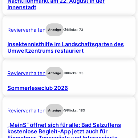
Nachtflohmarkt am 22. August in der
Innenstadt
Revierverhalten
Anzeige
Klicks:
73
Insektennisthilfe im Landschaftsgarten des
Umweltzentrums restauriert
Revierverhalten
Anzeige
Klicks:
33
Sommerleseclub 2026
Revierverhalten
Anzeige
Klicks:
183
„MeinS“ öffnet sich für alle: Bad Salzuflens
kostenlose Begleit-App jetzt auch für
Einwohner, Tagesgäste und Interessierte