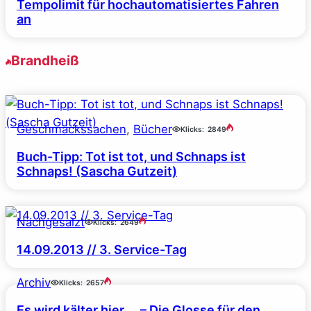
Tempolimit für hochautomatisiertes Fahren
an
Brandheiß
Geschmackssachen
, 
Bücher
Klicks:
2849
Buch-Tipp: Tot ist tot, und Schnaps ist
Schnaps! (Sascha Gutzeit)
Nachgesalzt
Klicks:
2649
14.09.2013 // 3. Service-Tag
Archiv
Klicks:
2657
Es wird kälter hier … – Die Glosse für den