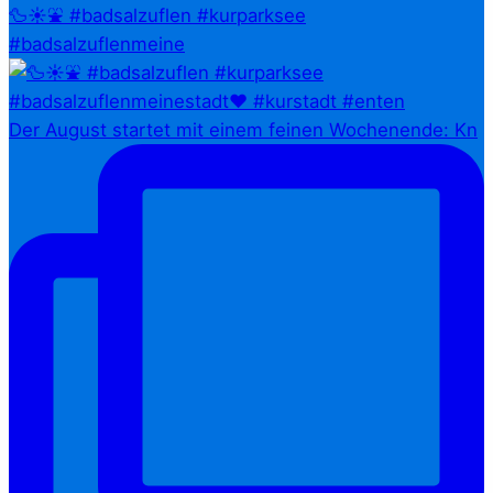
🦆☀️⛲ #badsalzuflen #kurparksee
#badsalzuflenmeine
Der August startet mit einem feinen Wochenende: Kn