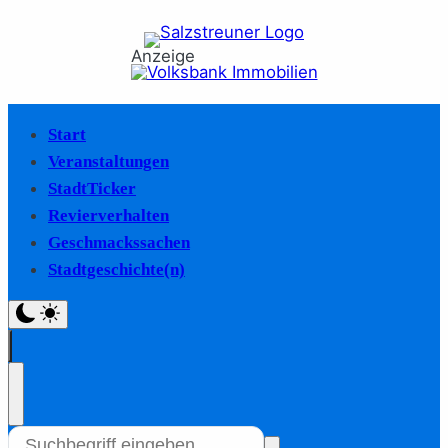
Anzeige
Start
Veranstaltungen
StadtTicker
Revierverhalten
Geschmackssachen
Stadtgeschichte(n)