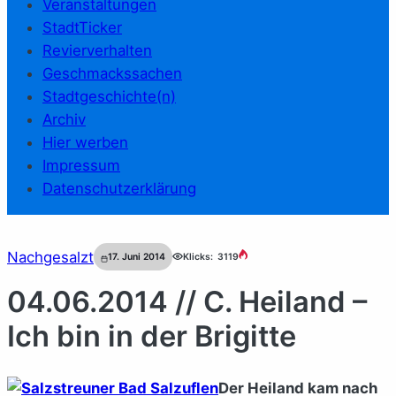
Veranstaltungen
StadtTicker
Revierverhalten
Geschmackssachen
Stadtgeschichte(n)
Archiv
Hier werben
Impressum
Datenschutzerklärung
Nachgesalzt
17. Juni 2014
Klicks:
3119
04.06.2014 // C. Heiland –
Ich bin in der Brigitte
Der Heiland kam nach