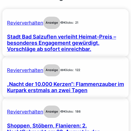
Revierverhalten
Anzeige
Klicks:
21
Stadt Bad Salzuflen verleiht Heimat-Preis –
besonderes Engagement gewürdigt.
Vorschläge ab sofort einreichbar.
Revierverhalten
Anzeige
Klicks:
122
„Nacht der 10.000 Kerzen“: Flammenzauber im
Kurpark erstmals an zwei Tagen
Revierverhalten
Anzeige
Klicks:
186
Shoppen, Stöbern, Flanieren: 2.