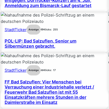
entgegen: Dorfrocker-Konzert am 4. Juli,
Anmeldung zum Bismarck-Lauf gestartet
StadtTicker
Anzeige
Klicks:
255
POL-LIP: Bad Salzuflen. Senior um
Silbermünzen gebracht.
StadtTicker
Anzeige
Klicks:
17
FF Bad Salzuflen: Vier Menschen bei
Verrauchung einer Industriehalle verletzt /
Feuerwehr Bad Salzuflen ist mit 55
Einsatzkräften mehrere Stunden in der
Daimlerstraße im Einsatz