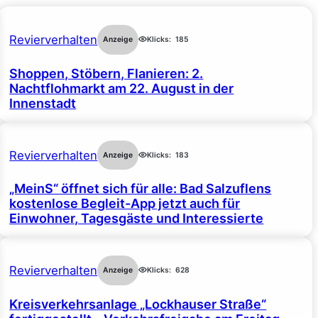
Revierverhalten
Anzeige
Klicks:
185
Shoppen, Stöbern, Flanieren: 2.
Nachtflohmarkt am 22. August in der
Innenstadt
Revierverhalten
Anzeige
Klicks:
183
„MeinS“ öffnet sich für alle: Bad Salzuflens
kostenlose Begleit-App jetzt auch für
Einwohner, Tagesgäste und Interessierte
Revierverhalten
Anzeige
Klicks:
628
Kreisverkehrsanlage „Lockhauser Straße“