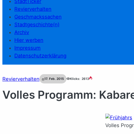
StadtTicker
Revierverhalten
Geschmackssachen
Stadtgeschichte(n)
Archiv
Hier werben
Impressum
Datenschutzerklärung
Revierverhalten
17. Feb. 2015
Klicks:
2613
Volles Programm: Kabare
Volles Prog