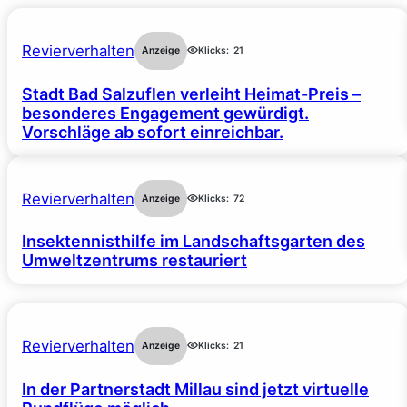
Revierverhalten
Anzeige
Klicks:
21
Stadt Bad Salzuflen verleiht Heimat-Preis –
besonderes Engagement gewürdigt.
Vorschläge ab sofort einreichbar.
Revierverhalten
Anzeige
Klicks:
72
Insektennisthilfe im Landschaftsgarten des
Umweltzentrums restauriert
Revierverhalten
Anzeige
Klicks:
21
In der Partnerstadt Millau sind jetzt virtuelle