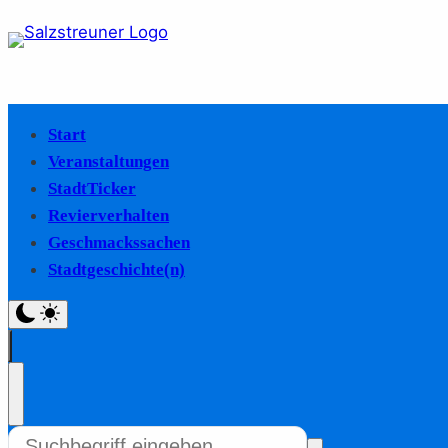
Start
Veranstaltungen
StadtTicker
Revierverhalten
Geschmackssachen
Stadtgeschichte(n)