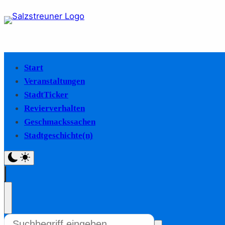
Start
Veranstaltungen
StadtTicker
Revierverhalten
Geschmackssachen
Stadtgeschichte(n)