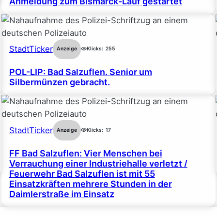
Anmeldung zum Bismarck-Lauf gestartet
StadtTicker
Anzeige
Klicks:
255
POL-LIP: Bad Salzuflen. Senior um
Silbermünzen gebracht.
StadtTicker
Anzeige
Klicks:
17
FF Bad Salzuflen: Vier Menschen bei
Verrauchung einer Industriehalle verletzt /
Feuerwehr Bad Salzuflen ist mit 55
Einsatzkräften mehrere Stunden in der
Daimlerstraße im Einsatz