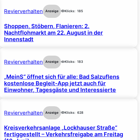
Revierverhalten
Anzeige
Klicks:
185
Shoppen, Stöbern, Flanieren: 2.
Nachtflohmarkt am 22. August in der
Innenstadt
Revierverhalten
Anzeige
Klicks:
183
„MeinS“ öffnet sich für alle: Bad Salzuflens
kostenlose Begleit-App jetzt auch für
Einwohner, Tagesgäste und Interessierte
Revierverhalten
Anzeige
Klicks:
628
Kreisverkehrsanlage „Lockhauser Straße“
fertiggestellt – Verkehrsfreigabe am Freitag