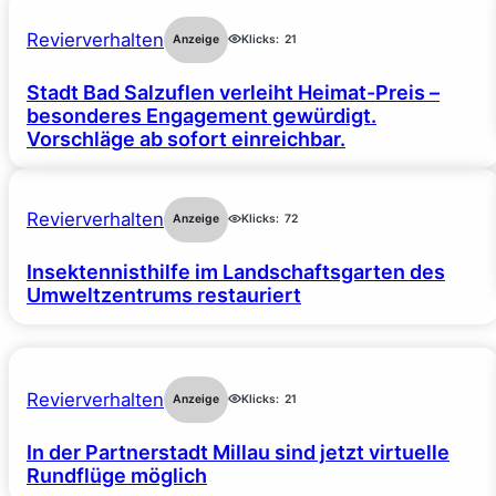
Revierverhalten
Anzeige
Klicks:
21
Stadt Bad Salzuflen verleiht Heimat-Preis –
besonderes Engagement gewürdigt.
Vorschläge ab sofort einreichbar.
Revierverhalten
Anzeige
Klicks:
72
Insektennisthilfe im Landschaftsgarten des
Umweltzentrums restauriert
Revierverhalten
Anzeige
Klicks:
21
In der Partnerstadt Millau sind jetzt virtuelle
Rundflüge möglich