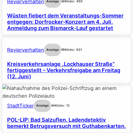
Revierverhalten
Anzeige
Klicks:
450
Wüsten fiebert dem Veranstaltungs-Sommer
entgegen: Dorfrocker-Konzert am 4. Juli,
Anmeldung zum Bismarck-Lauf gestartet
Revierverhalten
Anzeige
Klicks:
631
Kreisverkehrsanlage „Lockhauser Straße“
fertiggestellt – Verkehrsfreigabe am Freitag
(12. Juni)
StadtTicker
Anzeige
Klicks:
12
POL-LIP: Bad Salzuflen. Ladendetektiv
bemerkt Betrugsversuch mit Guthabenkarten.