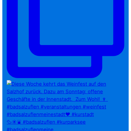
🦆☀️⛲ #badsalzuflen #kurparksee
#badsalzuflenmeine