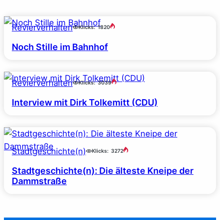
Revierverhalten
Klicks:
1820
Noch Stille im Bahnhof
Revierverhalten
Klicks:
3039
Interview mit Dirk Tolkemitt (CDU)
Stadtgeschichte(n)
Klicks:
3272
Stadtgeschichte(n): Die älteste Kneipe der
Dammstraße