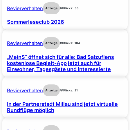
Revierverhalten
Anzeige
Klicks:
33
Sommerleseclub 2026
Revierverhalten
Anzeige
Klicks:
184
„MeinS“ öffnet sich für alle: Bad Salzuflens
kostenlose Begleit-App jetzt auch für
Einwohner, Tagesgäste und Interessierte
Revierverhalten
Anzeige
Klicks:
21
In der Partnerstadt Millau sind jetzt virtuelle
Rundflüge möglich