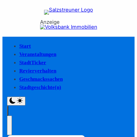
Anzeige
Start
Veranstaltungen
StadtTicker
Revierverhalten
Geschmackssachen
Stadtgeschichte(n)