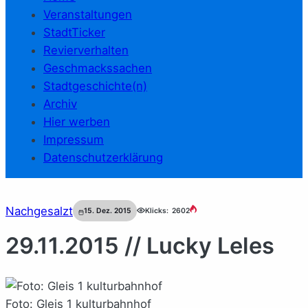
Veranstaltungen
StadtTicker
Revierverhalten
Geschmackssachen
Stadtgeschichte(n)
Archiv
Hier werben
Impressum
Datenschutzerklärung
Nachgesalzt
15. Dez. 2015
Klicks:
2602
29.11.2015 // Lucky Leles
Foto: Gleis 1 kulturbahnhof