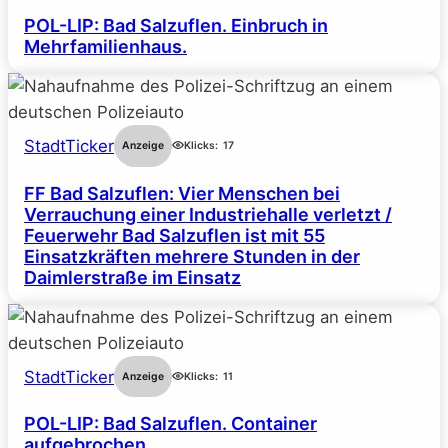
POL-LIP: Bad Salzuflen. Einbruch in
Mehrfamilienhaus.
StadtTicker
Anzeige
Klicks:
17
FF Bad Salzuflen: Vier Menschen bei
Verrauchung einer Industriehalle verletzt /
Feuerwehr Bad Salzuflen ist mit 55
Einsatzkräften mehrere Stunden in der
Daimlerstraße im Einsatz
StadtTicker
Anzeige
Klicks:
11
POL-LIP: Bad Salzuflen. Container
aufgebrochen.