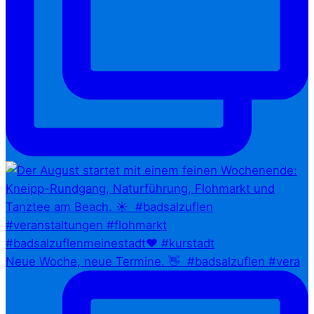
Neue Woche, neue Termine. 👋⁠ ⁠ #badsalzuflen #vera