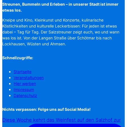
Streunen, Bummeln und Erleben – in unserer Stadt ist immer
etwas los.
Kneipe und Kino, Kleinkunst und Konzerte, kulinarische
Köstlichkeiten und kulturelle Leckerbissen: Für jeden ist etwas
dabei – Tag für Tag. Der Salzstreuner zeigt euch, wo und wann
was los ist. Von der Langen Straße über Schötmar bis nach
Lockhausen, Wüsten und Ahmsen.
Schnellzugriffe:
Startseite
Veranstaltungen
Hier werben
Impressum
Datenschutz
Nichts verpassen: Folge uns auf Social Media!
Diese Woche kehrt das Weinfest auf den Salzhof zur