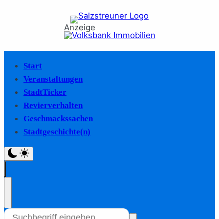
Anzeige
Start
Veranstaltungen
StadtTicker
Revierverhalten
Geschmackssachen
Stadtgeschichte(n)