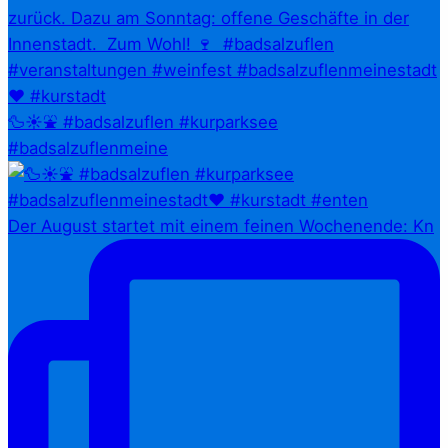
🦆☀️⛲ #badsalzuflen #kurparksee
#badsalzuflenmeine
Der August startet mit einem feinen Wochenende: Kn