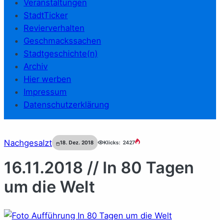
Veranstaltungen
StadtTicker
Revierverhalten
Geschmackssachen
Stadtgeschichte(n)
Archiv
Hier werben
Impressum
Datenschutzerklärung
Nachgesalzt
18. Dez. 2018
Klicks:
2427
16.11.2018 // In 80 Tagen
um die Welt