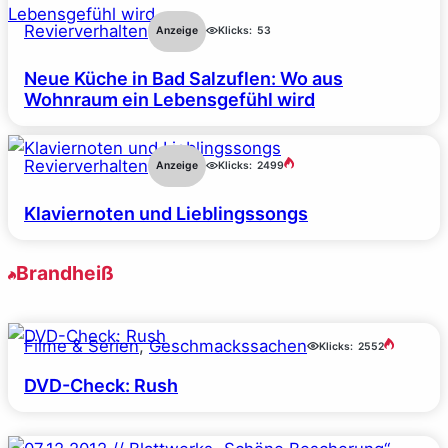
Revierverhalten
Anzeige
Klicks:
53
Neue Küche in Bad Salzuflen: Wo aus
Wohnraum ein Lebensgefühl wird
Revierverhalten
Anzeige
Klicks:
2499
Klaviernoten und Lieblingssongs
Brandheiß
Filme & Serien
, 
Geschmackssachen
Klicks:
2552
DVD-Check: Rush