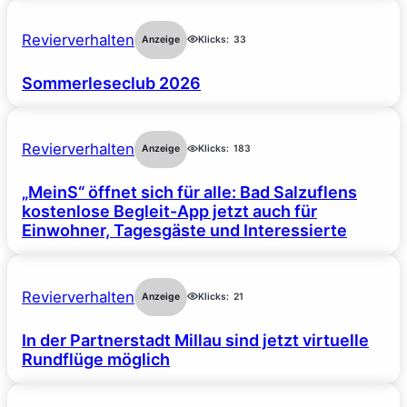
Revierverhalten
Anzeige
Klicks:
33
Sommerleseclub 2026
Revierverhalten
Anzeige
Klicks:
183
„MeinS“ öffnet sich für alle: Bad Salzuflens
kostenlose Begleit-App jetzt auch für
Einwohner, Tagesgäste und Interessierte
Revierverhalten
Anzeige
Klicks:
21
In der Partnerstadt Millau sind jetzt virtuelle
Rundflüge möglich