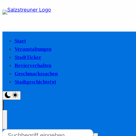
Start
Veranstaltungen
StadtTicker
Revierverhalten
Geschmackssachen
Stadtgeschichte(n)