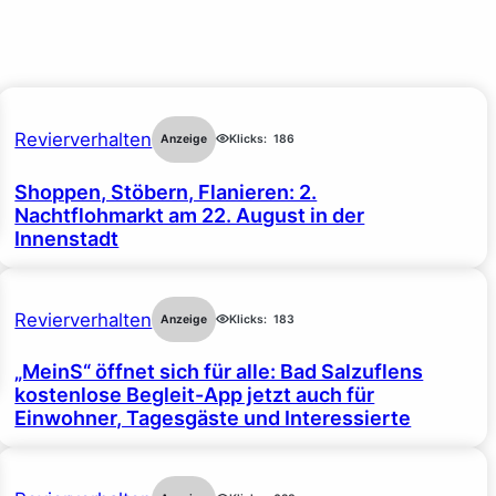
Revierverhalten
Anzeige
Klicks:
186
Shoppen, Stöbern, Flanieren: 2.
Nachtflohmarkt am 22. August in der
Innenstadt
Revierverhalten
Anzeige
Klicks:
183
„MeinS“ öffnet sich für alle: Bad Salzuflens
kostenlose Begleit-App jetzt auch für
Einwohner, Tagesgäste und Interessierte