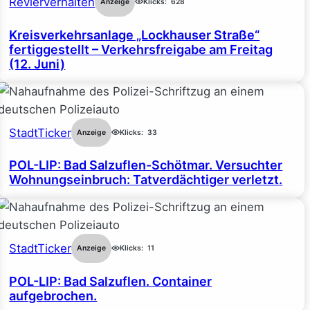
Revierverhalten
Anzeige
Klicks:
628
Kreisverkehrsanlage „Lockhauser Straße“
fertiggestellt – Verkehrsfreigabe am Freitag
(12. Juni)
StadtTicker
Anzeige
Klicks:
33
POL-LIP: Bad Salzuflen-Schötmar. Versuchter
Wohnungseinbruch: Tatverdächtiger verletzt.
StadtTicker
Anzeige
Klicks:
11
POL-LIP: Bad Salzuflen. Container
aufgebrochen.