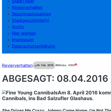
StadtTicker
Revierverhalten
Geschmackssachen
Stadtgeschichte(n)
Archiv
Hier werben
Impressum
Datenschutzerklärung
Revierverhalten
16. Feb. 2016
Klicks:
4193
ABGESAGT: 08.04.2016 //
Am 8. April 2016 komm
Cannibals, ins Bad Salzufler Glashaus.
She Drives Me Crazy
,
Johnny Come Home
,
I’m Not Th