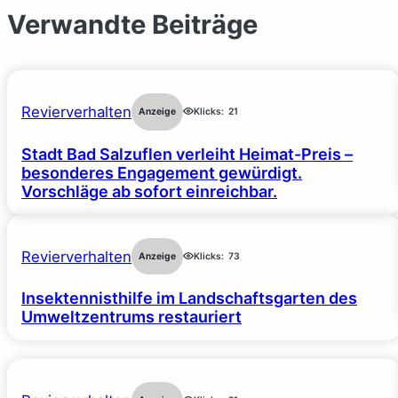
Verwandte Beiträge
Revierverhalten
Anzeige
Klicks:
21
Stadt Bad Salzuflen verleiht Heimat-Preis –
besonderes Engagement gewürdigt.
Vorschläge ab sofort einreichbar.
Revierverhalten
Anzeige
Klicks:
73
Insektennisthilfe im Landschaftsgarten des
Umweltzentrums restauriert