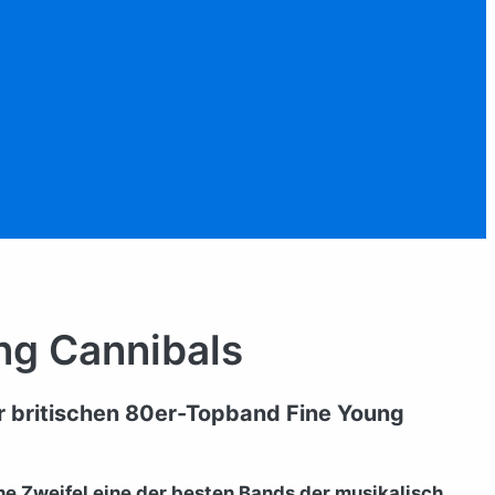
ng Cannibals
r britischen
80er-Topband Fine Young
e Zweifel eine der besten Bands der musikalisch