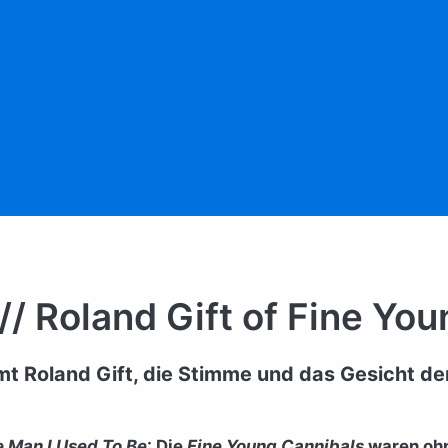
 Roland Gift of Fine You
t Roland Gift, die Stimme und das Gesicht de
e Man I Used To Be
: Die
Fine Young Cannibals
waren ohn