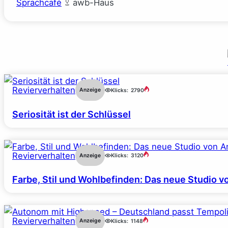
Sprachcafé
awb-Haus
Revierverhalten
Anzeige
Klicks:
2790
Seriosität ist der Schlüssel
Revierverhalten
Anzeige
Klicks:
3120
Farbe, Stil und Wohlbefinden: Das neue Studio v
Revierverhalten
Anzeige
Klicks:
1148