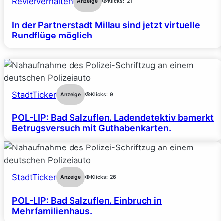
Revierverhalten
Anzeige
Klicks:
21
In der Partnerstadt Millau sind jetzt virtuelle
Rundflüge möglich
StadtTicker
Anzeige
Klicks:
9
POL-LIP: Bad Salzuflen. Ladendetektiv bemerkt
Betrugsversuch mit Guthabenkarten.
StadtTicker
Anzeige
Klicks:
26
POL-LIP: Bad Salzuflen. Einbruch in
Mehrfamilienhaus.