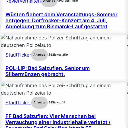
Revierverhalten
Anzeige
Klicks:
450
Wüsten fiebert dem Veranstaltungs-Sommer
entgegen: Dorfrocker-Konzert am 4. Juli,
Anmeldung zum Bismarck-Lauf gestartet
StadtTicker
Anzeige
Klicks:
259
POL-LIP: Bad Salzuflen. Senior um
Silbermünzen gebracht.
StadtTicker
Anzeige
Klicks:
17
FF Bad Salzuflen: Vier Menschen bei
Verrauchung einer Industriehalle verletzt /