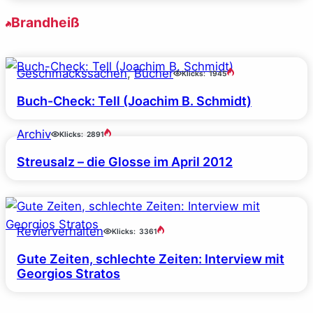
Brandheiß
Geschmackssachen
, 
Bücher
Klicks:
1945
Buch-Check: Tell (Joachim B. Schmidt)
Archiv
Klicks:
2891
Streusalz – die Glosse im April 2012
Revierverhalten
Klicks:
3361
Gute Zeiten, schlechte Zeiten: Interview mit
Georgios Stratos