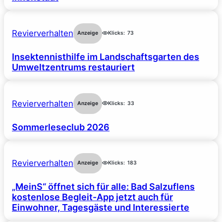
Revierverhalten
Anzeige
Klicks:
73
Insektennisthilfe im Landschaftsgarten des
Umweltzentrums restauriert
Revierverhalten
Anzeige
Klicks:
33
Sommerleseclub 2026
Revierverhalten
Anzeige
Klicks:
183
„MeinS“ öffnet sich für alle: Bad Salzuflens
kostenlose Begleit-App jetzt auch für
Einwohner, Tagesgäste und Interessierte