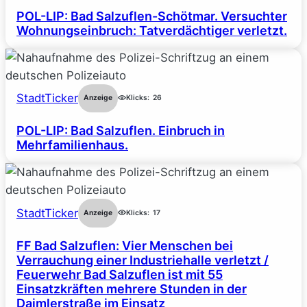
POL-LIP: Bad Salzuflen-Schötmar. Versuchter
Wohnungseinbruch: Tatverdächtiger verletzt.
StadtTicker
Anzeige
Klicks:
26
POL-LIP: Bad Salzuflen. Einbruch in
Mehrfamilienhaus.
StadtTicker
Anzeige
Klicks:
17
FF Bad Salzuflen: Vier Menschen bei
Verrauchung einer Industriehalle verletzt /
Feuerwehr Bad Salzuflen ist mit 55
Einsatzkräften mehrere Stunden in der
Daimlerstraße im Einsatz