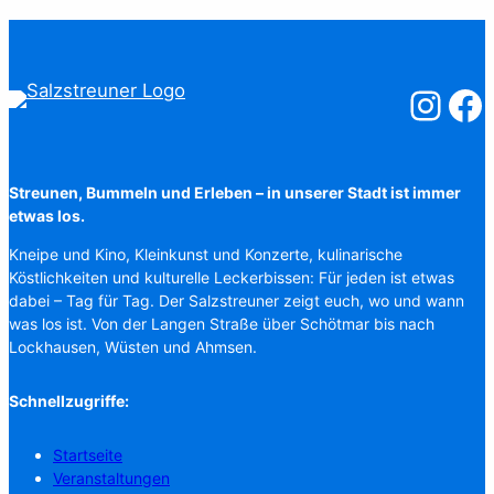
Salzstreuner
Salzst
Streunen, Bummeln und Erleben – in unserer Stadt ist immer
etwas los.
Kneipe und Kino, Kleinkunst und Konzerte, kulinarische
Köstlichkeiten und kulturelle Leckerbissen: Für jeden ist etwas
dabei – Tag für Tag. Der Salzstreuner zeigt euch, wo und wann
was los ist. Von der Langen Straße über Schötmar bis nach
Lockhausen, Wüsten und Ahmsen.
Schnellzugriffe:
Startseite
Veranstaltungen