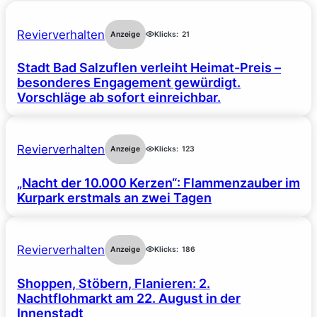
Revierverhalten
Anzeige
Klicks:
21
Stadt Bad Salzuflen verleiht Heimat-Preis –
besonderes Engagement gewürdigt.
Vorschläge ab sofort einreichbar.
Revierverhalten
Anzeige
Klicks:
123
„Nacht der 10.000 Kerzen“: Flammenzauber im
Kurpark erstmals an zwei Tagen
Revierverhalten
Anzeige
Klicks:
186
Shoppen, Stöbern, Flanieren: 2.
Nachtflohmarkt am 22. August in der
Innenstadt