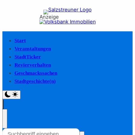
Anzeige
Start
Veranstaltungen
StadtTicker
Revierverhalten
Geschmackssachen
Stadtgeschichte(n)