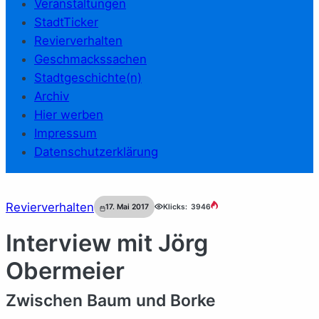
Veranstaltungen
StadtTicker
Revierverhalten
Geschmackssachen
Stadtgeschichte(n)
Archiv
Hier werben
Impressum
Datenschutzerklärung
Revierverhalten
17. Mai 2017
Klicks:
3946
Interview mit Jörg
Obermeier
Zwischen Baum und Borke