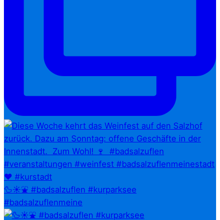
🦆☀️⛲ #badsalzuflen #kurparksee
#badsalzuflenmeine