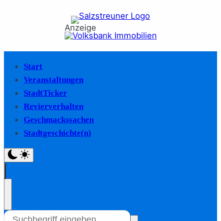
Anzeige
Start
Veranstaltungen
StadtTicker
Revierverhalten
Geschmackssachen
Stadtgeschichte(n)