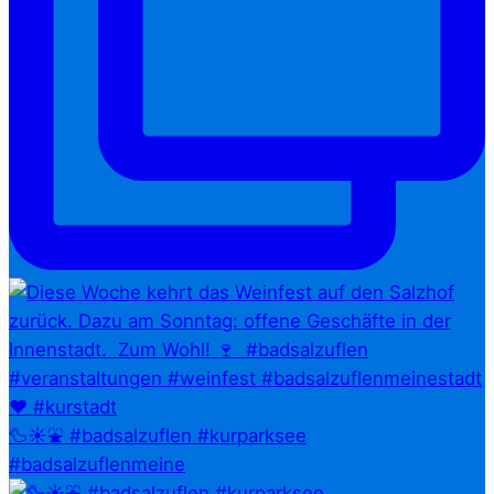
🦆☀️⛲ #badsalzuflen #kurparksee
#badsalzuflenmeine