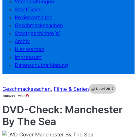
Veranstaltungen
StadtTicker
Revierverhalten
Geschmackssachen
Stadtgeschichte(n)
Archiv
Hier werben
Impressum
Datenschutzerklärung
Geschmackssachen
, 
Filme & Serien
11. Juni 2017
Klicks:
2196
DVD-Check: Manchester
By The Sea