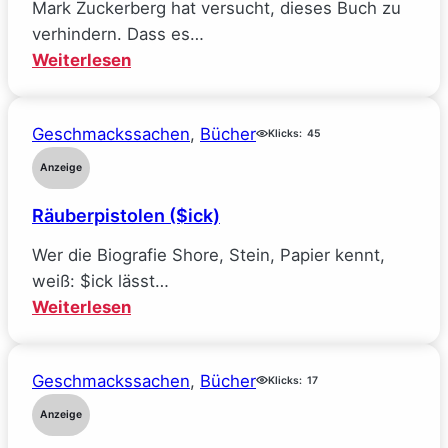
Mark Zuckerberg hat versucht, dieses Buch zu
verhindern. Dass es…
:
Weiterlesen
Mein
Traumjob
Geschmackssachen
, 
Bücher
bei
Klicks:
45
Facebook
Anzeige
und
Räuberpistolen ($ick)
wie
ich
Wer die Biografie Shore, Stein, Papier kennt,
alle
weiß: $ick lässt…
meine
:
Weiterlesen
Ideale
Räuberpistolen
verlor
($ick)
(Sarah
Geschmackssachen
, 
Bücher
Klicks:
17
Wynn-
Anzeige
Williams)