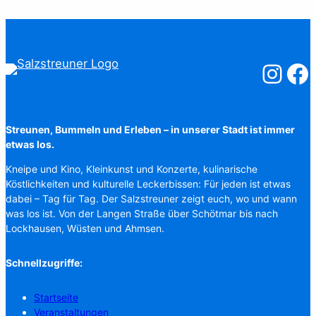
Salzstreuner
Salzst
Streunen, Bummeln und Erleben – in unserer Stadt ist immer
etwas los.
Kneipe und Kino, Kleinkunst und Konzerte, kulinarische
Köstlichkeiten und kulturelle Leckerbissen: Für jeden ist etwas
dabei – Tag für Tag. Der Salzstreuner zeigt euch, wo und wann
was los ist. Von der Langen Straße über Schötmar bis nach
Lockhausen, Wüsten und Ahmsen.
Schnellzugriffe:
Startseite
Veranstaltungen