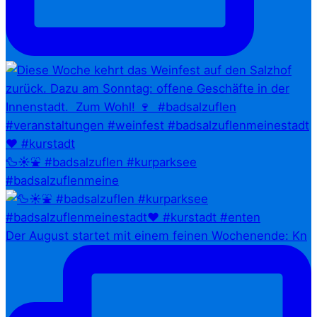
🦆☀️⛲ #badsalzuflen #kurparksee
#badsalzuflenmeine
Der August startet mit einem feinen Wochenende: Kn