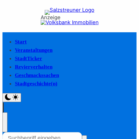
Anzeige
Start
Veranstaltungen
StadtTicker
Revierverhalten
Geschmackssachen
Stadtgeschichte(n)