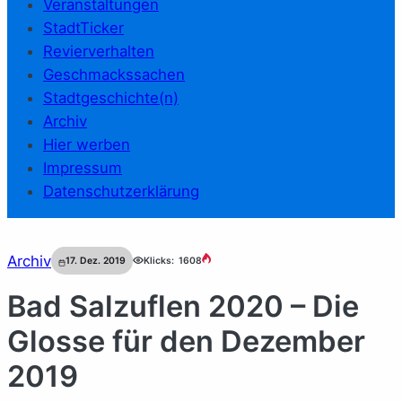
Veranstaltungen
StadtTicker
Revierverhalten
Geschmackssachen
Stadtgeschichte(n)
Archiv
Hier werben
Impressum
Datenschutzerklärung
Archiv
17. Dez. 2019
Klicks:
1608
Bad Salzuflen 2020 – Die
Glosse für den Dezember
2019