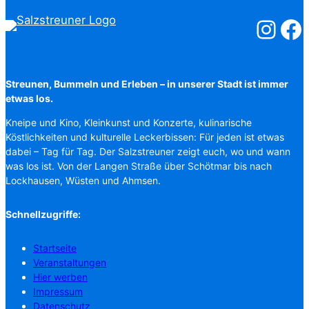
Salzstreuner
Salzst
Streunen, Bummeln und Erleben – in unserer Stadt ist immer
etwas los.
Kneipe und Kino, Kleinkunst und Konzerte, kulinarische
Köstlichkeiten und kulturelle Leckerbissen: Für jeden ist etwas
dabei – Tag für Tag. Der Salzstreuner zeigt euch, wo und wann
was los ist. Von der Langen Straße über Schötmar bis nach
Lockhausen, Wüsten und Ahmsen.
Schnellzugriffe:
Startseite
Veranstaltungen
Hier werben
Impressum
Datenschutz