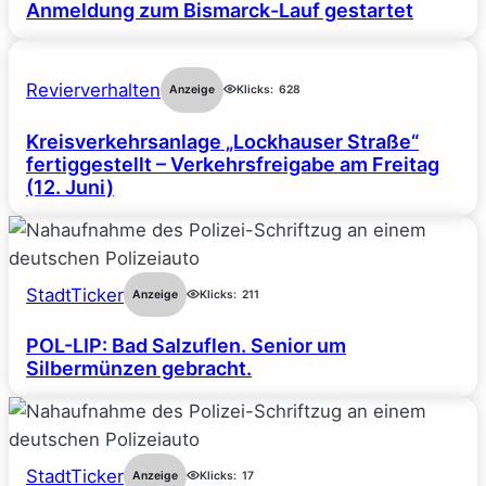
Anmeldung zum Bismarck-Lauf gestartet
Revierverhalten
Anzeige
Klicks:
628
Kreisverkehrsanlage „Lockhauser Straße“
fertiggestellt – Verkehrsfreigabe am Freitag
(12. Juni)
StadtTicker
Anzeige
Klicks:
211
POL-LIP: Bad Salzuflen. Senior um
Silbermünzen gebracht.
StadtTicker
Anzeige
Klicks:
17