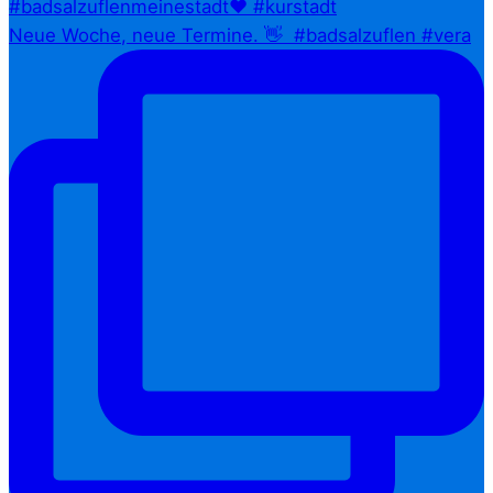
Neue Woche, neue Termine. 👋⁠ ⁠ #badsalzuflen #vera