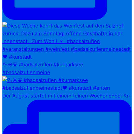
🦆☀️⛲ #badsalzuflen #kurparksee
#badsalzuflenmeine
Der August startet mit einem feinen Wochenende: Kn