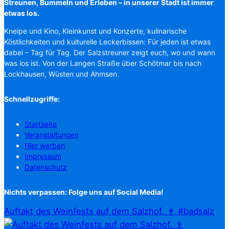
Streunen, Bummeln und Erleben – in unserer Stadt ist immer
etwas los.
Kneipe und Kino, Kleinkunst und Konzerte, kulinarische
Köstlichkeiten und kulturelle Leckerbissen: Für jeden ist etwas
dabei – Tag für Tag. Der Salzstreuner zeigt euch, wo und wann
was los ist. Von der Langen Straße über Schötmar bis nach
Lockhausen, Wüsten und Ahmsen.
Schnellzugriffe:
Startseite
Veranstaltungen
Hier werben
Impressum
Datenschutz
Nichts verpassen: Folge uns auf Social Media!
Auftakt des Weinfests auf dem Salzhof. 🍷 #badsalz