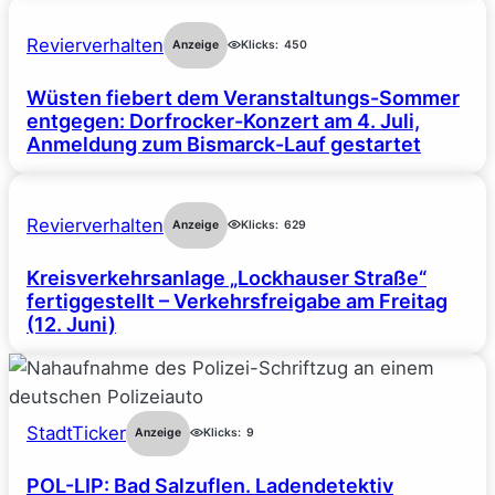
Revierverhalten
Anzeige
Klicks:
450
Wüsten fiebert dem Veranstaltungs-Sommer
entgegen: Dorfrocker-Konzert am 4. Juli,
Anmeldung zum Bismarck-Lauf gestartet
Revierverhalten
Anzeige
Klicks:
629
Kreisverkehrsanlage „Lockhauser Straße“
fertiggestellt – Verkehrsfreigabe am Freitag
(12. Juni)
StadtTicker
Anzeige
Klicks:
9
POL-LIP: Bad Salzuflen. Ladendetektiv