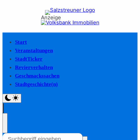
Anzeige
Start
Veranstaltungen
StadtTicker
Revierverhalten
Geschmackssachen
Stadtgeschichte(n)