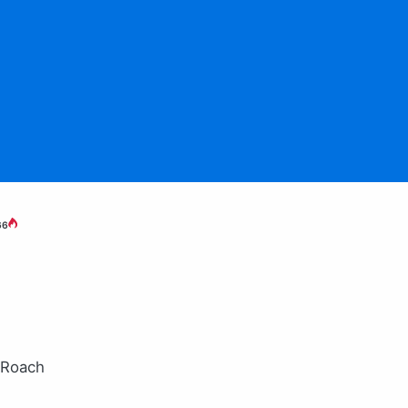
66
 Roach