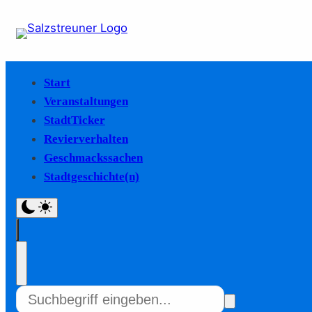
Start
Veranstaltungen
StadtTicker
Revierverhalten
Geschmackssachen
Stadtgeschichte(n)