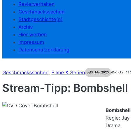
Revierverhalten
Geschmackssachen
Stadtgeschichte(n)
Archiv
Hier werben
Impressum
Datenschutzerklärung
Geschmackssachen
, 
Filme & Serien
15. Mai 2020
Klicks:
18
Stream-Tipp: Bombshell
Bombshell
Regie: Jay
Drama