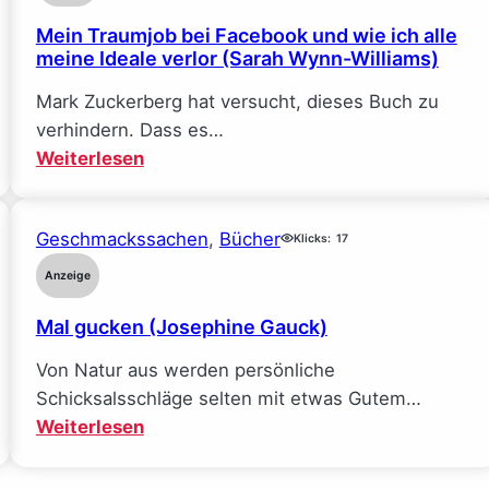
Mein Traumjob bei Facebook und wie ich alle
meine Ideale verlor (Sarah Wynn-Williams)
Mark Zuckerberg hat versucht, dieses Buch zu
verhindern. Dass es…
:
Weiterlesen
Mein
Traumjob
Geschmackssachen
, 
Bücher
bei
Klicks:
17
Facebook
Anzeige
und
Mal gucken (Josephine Gauck)
wie
ich
Von Natur aus werden persönliche
alle
Schicksalsschläge selten mit etwas Gutem…
meine
:
Weiterlesen
Ideale
Mal
verlor
gucken