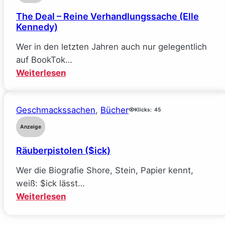
The Deal – Reine Verhandlungssache (Elle
Kennedy)
Wer in den letzten Jahren auch nur gelegentlich
auf BookTok…
:
Weiterlesen
The
Deal
Geschmackssachen
, 
Bücher
–
Klicks:
45
Reine
Anzeige
Verhandlungssache
Räuberpistolen ($ick)
(Elle
Kennedy)
Wer die Biografie Shore, Stein, Papier kennt,
weiß: $ick lässt…
:
Weiterlesen
Räuberpistolen
($ick)