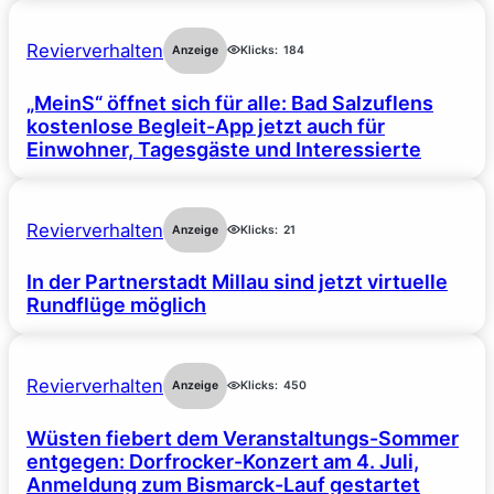
Revierverhalten
Anzeige
Klicks:
184
„MeinS“ öffnet sich für alle: Bad Salzuflens
kostenlose Begleit-App jetzt auch für
Einwohner, Tagesgäste und Interessierte
Revierverhalten
Anzeige
Klicks:
21
In der Partnerstadt Millau sind jetzt virtuelle
Rundflüge möglich
Revierverhalten
Anzeige
Klicks:
450
Wüsten fiebert dem Veranstaltungs-Sommer
entgegen: Dorfrocker-Konzert am 4. Juli,
Anmeldung zum Bismarck-Lauf gestartet