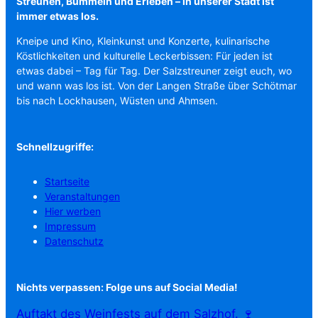
Streunen, Bummeln und Erleben – in unserer Stadt ist
immer etwas los.
Kneipe und Kino, Kleinkunst und Konzerte, kulinarische
Köstlichkeiten und kulturelle Leckerbissen: Für jeden ist
etwas dabei – Tag für Tag. Der Salzstreuner zeigt euch, wo
und wann was los ist. Von der Langen Straße über Schötmar
bis nach Lockhausen, Wüsten und Ahmsen.
Schnellzugriffe:
Startseite
Veranstaltungen
Hier werben
Impressum
Datenschutz
Nichts verpassen: Folge uns auf Social Media!
Auftakt des Weinfests auf dem Salzhof. 🍷