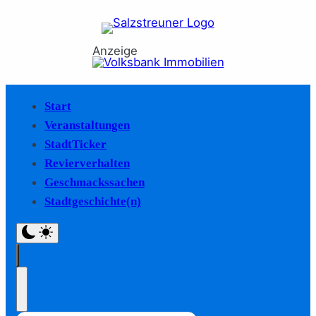
Anzeige
Start
Veranstaltungen
StadtTicker
Revierverhalten
Geschmackssachen
Stadtgeschichte(n)