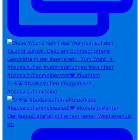
🦆☀️⛲ #badsalzuflen #kurparksee
#badsalzuflenmeine
Der August startet mit einem feinen Wochenende:
Kn