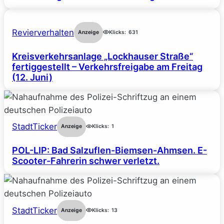
Revierverhalten
Anzeige
Klicks:
631
Kreisverkehrsanlage „Lockhauser Straße“
fertiggestellt – Verkehrsfreigabe am Freitag
(12. Juni)
StadtTicker
Anzeige
Klicks:
1
POL-LIP: Bad Salzuflen-Biemsen-Ahmsen. E-
Scooter-Fahrerin schwer verletzt.
StadtTicker
Anzeige
Klicks:
13