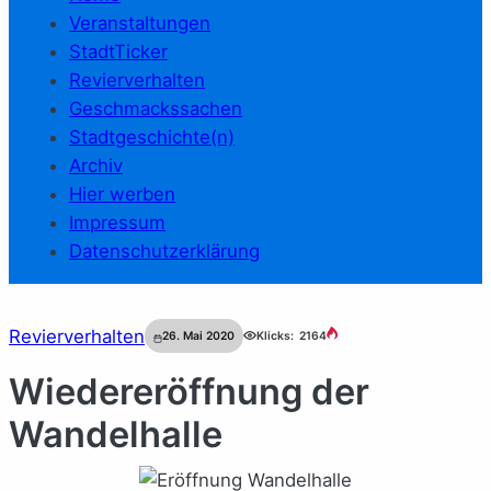
Veranstaltungen
StadtTicker
Revierverhalten
Geschmackssachen
Stadtgeschichte(n)
Archiv
Hier werben
Impressum
Datenschutzerklärung
Revierverhalten
26. Mai 2020
Klicks:
2164
Wiedereröffnung der
Wandelhalle