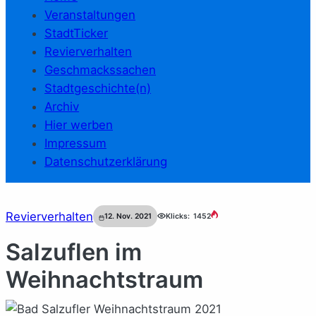
Veranstaltungen
StadtTicker
Revierverhalten
Geschmackssachen
Stadtgeschichte(n)
Archiv
Hier werben
Impressum
Datenschutzerklärung
Revierverhalten
12. Nov. 2021
Klicks:
1452
Salzuflen im
Weihnachtstraum