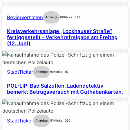
Revierverhalten
Anzeige
Klicks:
629
Kreisverkehrsanlage „Lockhauser Straße“
fertiggestellt – Verkehrsfreigabe am Freitag
(12. Juni)
StadtTicker
Anzeige
Klicks:
10
POL-LIP: Bad Salzuflen. Ladendetektiv
bemerkt Betrugsversuch mit Guthabenkarten.
StadtTicker
Anzeige
Klicks:
260