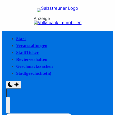
Anzeige
Start
Veranstaltungen
StadtTicker
Revierverhalten
Geschmackssachen
Stadtgeschichte(n)