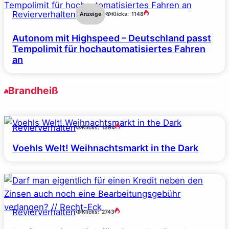
Revierverhalten
Anzeige
Klicks:
1148
Autonom mit Highspeed – Deutschland passt
Tempolimit für hochautomatisiertes Fahren
an
Brandheiß
Revierverhalten
Klicks:
1394
Voehls Welt! Weihnachtsmarkt in the Dark
Revierverhalten
Klicks:
2743