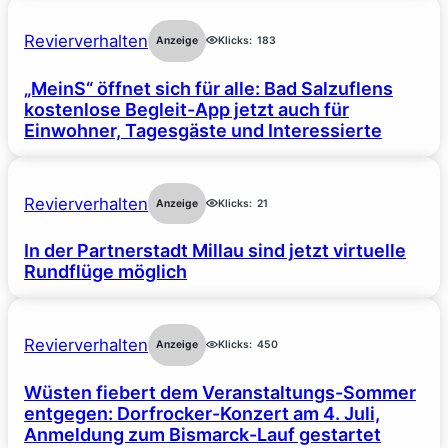
Revierverhalten
Anzeige
Klicks:
183
„MeinS“ öffnet sich für alle: Bad Salzuflens
kostenlose Begleit-App jetzt auch für
Einwohner, Tagesgäste und Interessierte
Revierverhalten
Anzeige
Klicks:
21
In der Partnerstadt Millau sind jetzt virtuelle
Rundflüge möglich
Revierverhalten
Anzeige
Klicks:
450
Wüsten fiebert dem Veranstaltungs-Sommer
entgegen: Dorfrocker-Konzert am 4. Juli,
Anmeldung zum Bismarck-Lauf gestartet