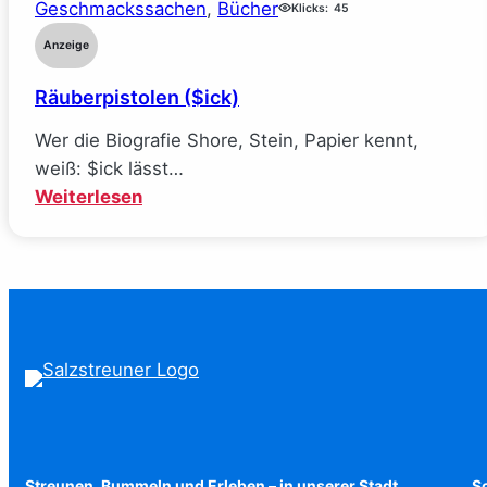
Geschmackssachen
, 
Bücher
–
Klicks:
45
Reine
Anzeige
Verhandlungssache
Räuberpistolen ($ick)
(Elle
Kennedy)
Wer die Biografie Shore, Stein, Papier kennt,
weiß: $ick lässt…
:
Weiterlesen
Räuberpistolen
($ick)
Streunen, Bummeln und Erleben – in unserer Stadt
Sc