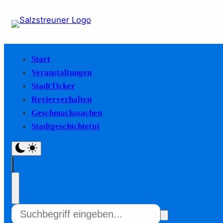
Start
Veranstaltungen
StadtTicker
Revierverhalten
Geschmackssachen
Stadtgeschichte(n)