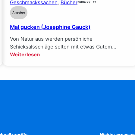
Geschmackssachen
, 
Bücher
bei
Klicks:
17
Facebook
Anzeige
und
Mal gucken (Josephine Gauck)
wie
ich
Von Natur aus werden persönliche
alle
Schicksalsschläge selten mit etwas Gutem…
meine
:
Weiterlesen
Ideale
Mal
verlor
gucken
(Sarah
(Josephine
Wynn-
Gauck)
Williams)
hnellzugriffe:
Nichts verpassen