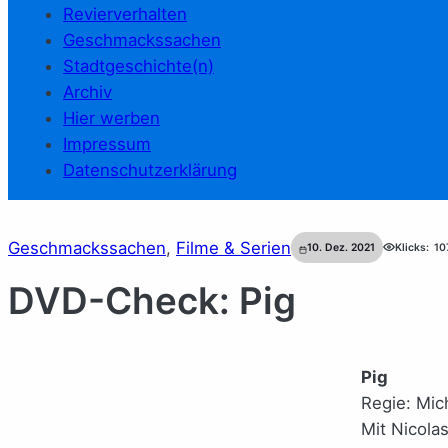
Revierverhalten
Geschmackssachen
Stadtgeschichte(n)
Archiv
Hier werben
Impressum
Datenschutzerklärung
Geschmackssachen
, 
Filme & Serien
10. Dez. 2021
Klicks:
10
DVD-Check: Pig
Pig
Regie: Mic
Mit Nicola