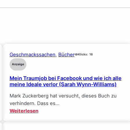
Geschmackssachen
, 
Bücher
Klicks:
16
Anzeige
Mein Traumjob bei Facebook und wie ich alle
meine Ideale verlor (Sarah Wynn-Williams)
Mark Zuckerberg hat versucht, dieses Buch zu
verhindern. Dass es…
:
Weiterlesen
Mein
Traumjob