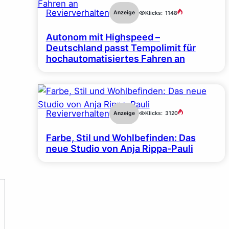
Revierverhalten
Anzeige
Klicks:
1148
Autonom mit Highspeed –
Deutschland passt Tempolimit für
hochautomatisiertes Fahren an
Revierverhalten
Anzeige
Klicks:
3120
Farbe, Stil und Wohlbefinden: Das
neue Studio von Anja Rippa-Pauli