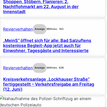
Shoppen, Stöbern, Flanieren: 2.
Nachtflohmarkt am 22. August in der
Innenstadt
Revierverhalten
Anzeige
Klicks:
183
„MeinS“ öffnet sich für alle: Bad Salzuflens
kostenlose Begleit-App jetzt auch für
Einwohner, Tagesgäste und Interessierte
Revierverhalten
Anzeige
Klicks:
628
Kreisverkehrsanlage „Lockhauser Straße“
fertiggestellt – Verkehrsfreigabe am Freitag
(12. Juni)