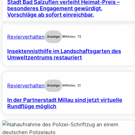
Stadt Bad Salzuflen verleiht Heimat-Preis –
besonderes Engagement gewürdigt.
Vorschläge ab sofort einreichbar.
Revierverhalten
Anzeige
Klicks:
72
Insektennisthilfe im Landschaftsgarten des
Umweltzentrums restauriert
Revierverhalten
Anzeige
Klicks:
21
In der Partnerstadt Millau sind jetzt virtuelle
Rundflüge möglich