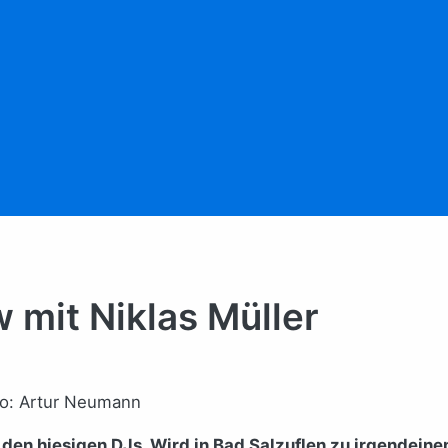
w mit Niklas Müller
oto: Artur Neumann
 den hiesigen DJs. Wird in Bad Salzuflen zu irgendeine