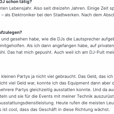
 DJ schon tätig?
en Lebensjahr. Also seit dreizehn Jahren. Einige Zeit 
– als Elektroniker bei den Stadtwerken. Nach dem Absch
ufzulegen?
r und gesehen habe, wie die DJs die Lautsprecher aufgeb
 mitgeholfen. Als ich dann angefangen habe, auf private
fühl. Das hat mich gepusht. Auch weil ich am DJ-Pult me
n kleinen Partys ja nicht viel gebraucht. Das Geld, das 
s nicht viel Geld war, konnte ich das Equipment dann a
mehrere Partys gleichzeitig ausstatten konnte. Und da a
eln und sie für die Events mit meiner Technik auszurüste
usstattungsdienstleistung. Heute rufen die meisten Leu
 ist cool, dass das Geschäft in diese Richtung wächst.