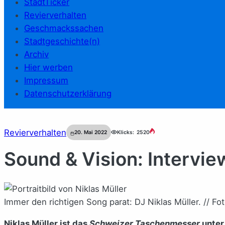
StadtTicker
Revierverhalten
Geschmackssachen
Stadtgeschichte(n)
Archiv
Hier werben
Impressum
Datenschutzerklärung
Revierverhalten
20. Mai 2022
Klicks:
2520
Sound & Vision: Intervie
Immer den richtigen Song parat: DJ Niklas Müller. // F
Niklas Müller ist das
Schweizer Taschenmesser
unter