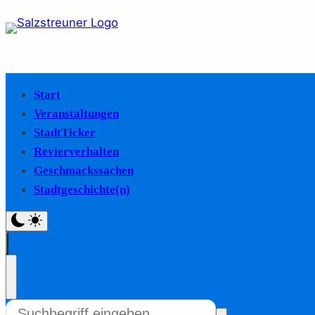
Start
Veranstaltungen
StadtTicker
Revierverhalten
Geschmackssachen
Stadtgeschichte(n)