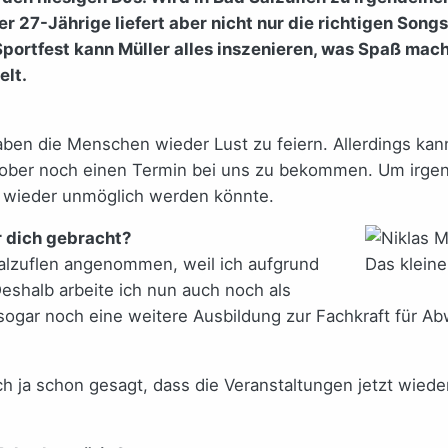
er 27-Jährige liefert aber nicht nur die richtigen Song
 Sportfest kann Müller alles inszenieren, was Spaß m
elt.
ben die Menschen wieder Lust zu feiern. Allerdings kann
s Oktober noch einen Termin bei uns zu bekommen. Um ir
n wieder unmöglich werden könnte.
r dich gebracht?
 Salzuflen angenommen, weil ich aufgrund
Das klein
eshalb arbeite ich nun auch noch als
t sogar noch eine weitere Ausbildung zur Fachkraft für A
ich ja schon gesagt, dass die Veranstaltungen jetzt wie