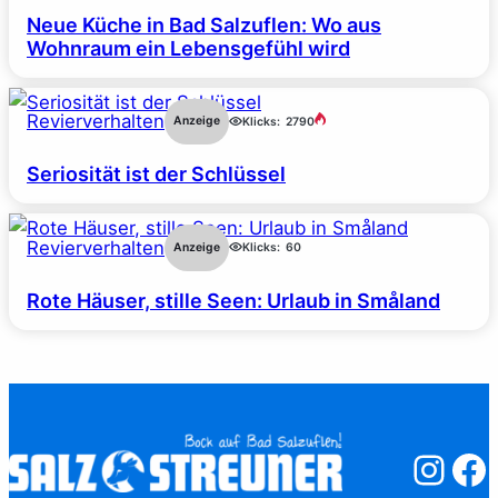
Neue Küche in Bad Salzuflen: Wo aus
Wohnraum ein Lebensgefühl wird
Revierverhalten
Anzeige
Klicks:
2790
Seriosität ist der Schlüssel
Revierverhalten
Anzeige
Klicks:
60
Rote Häuser, stille Seen: Urlaub in Småland
Salzstreuner
Salzst