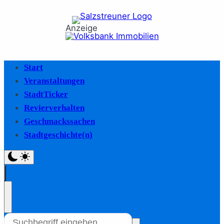
Anzeige
Start
Veranstaltungen
StadtTicker
Revierverhalten
Geschmackssachen
Stadtgeschichte(n)