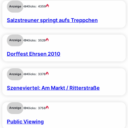
Anzeige
Klicks:
4359
Salzstreuner springt aufs Treppchen
Anzeige
Klicks:
3529
Dorffest Ehrsen 2010
Anzeige
Klicks:
3378
Szeneviertel: Am Markt / Ritterstraße
Anzeige
Klicks:
3758
Public Viewing