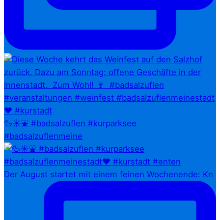
🦆☀️⛲ #badsalzuflen #kurparksee
#badsalzuflenmeine
Der August startet mit einem feinen Wochenende: Kn