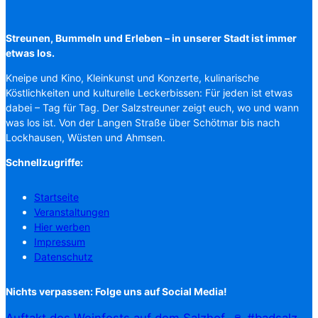
Streunen, Bummeln und Erleben – in unserer Stadt ist immer
etwas los.
Kneipe und Kino, Kleinkunst und Konzerte, kulinarische
Köstlichkeiten und kulturelle Leckerbissen: Für jeden ist etwas
dabei – Tag für Tag. Der Salzstreuner zeigt euch, wo und wann
was los ist. Von der Langen Straße über Schötmar bis nach
Lockhausen, Wüsten und Ahmsen.
Schnellzugriffe:
Startseite
Veranstaltungen
Hier werben
Impressum
Datenschutz
Nichts verpassen: Folge uns auf Social Media!
Auftakt des Weinfests auf dem Salzhof. 🍷 #badsalz