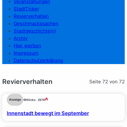
Veranstaltungen
StadtTicker
Revierverhalten
Geschmackssachen
Stadtgeschichte(n)
Archiv
Hier werben
Impressum
Datenschutzerklärung
Revierverhalten
Seite 72 von 72
Anzeige
Klicks:
2976
Innenstadt bewegt im September