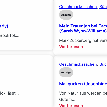
Geschmackssachen
, 
Büc
Anzeige
edy)
Mein Traumjob bei Face
(Sarah Wynn-Williams)
f BookTok…
Mark Zuckerberg hat ver
:
Weiterlesen
Mein
Traumjob
Geschmackssachen
, 
Büc
bei
Facebook
Anzeige
und
Mal gucken (Josephin
wie
ich
$ick lässt…
Von Natur aus werden pe
alle
Gutem…
meine
:
Weiterlesen