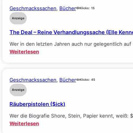
Geschmackssachen
, 
Bücher
Klicks:
15
Anzeige
The Deal – Reine Verhandlungssache (Elle Kenn
Wer in den letzten Jahren auch nur gelegentlich au
:
Weiterlesen
The
Deal
–
Geschmackssachen
, 
Bücher
Klicks:
45
Reine
Verhandlungssache
Anzeige
(Elle
Räuberpistolen ($ick)
Kennedy)
Wer die Biografie Shore, Stein, Papier kennt, weiß: 
:
Weiterlesen
Räuberpistolen