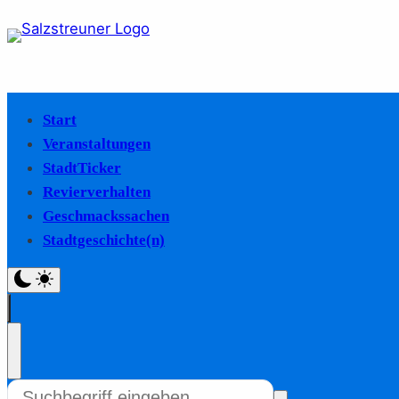
Start
Veranstaltungen
StadtTicker
Revierverhalten
Geschmackssachen
Stadtgeschichte(n)