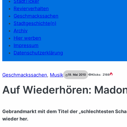
StadtTicker
Revierverhalten
Geschmackssachen
Stadtgeschichte(n)
Archiv
Hier werben
Impressum
Datenschutzerklärung
Geschmackssachen
, 
Musik
19. Mai 2010
Klicks:
2166
Auf Wiederhören: Madon
Gebrandmarkt mit dem Titel der „schlechtesten Schau
wieder her.