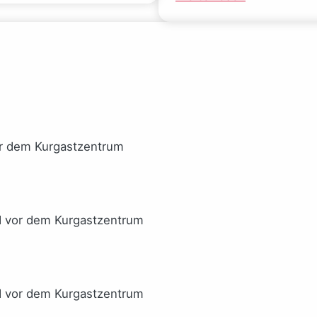
Ideale
Mal
verlor
gucken
(Sarah
(Josephine
Wynn-
Gauck)
Williams)
or dem Kurgastzentrum
I vor dem Kurgastzentrum
I vor dem Kurgastzentrum