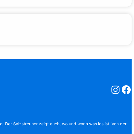
Salzstreuner
Salzst
ag. Der Salzstreuner zeigt euch, wo und wann was los ist. Von der