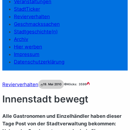
Veranstaltungen
StadtTicker
Revierverhalten
Geschmackssachen
Stadtgeschichte(n)
Archiv
Hier werben
Impressum
Datenschutzerklärung
Revierverhalten
19. Mai 2010
Klicks:
3599
Innenstadt bewegt
Alle Gastronomen und Einzelhändler haben dieser
Tage Post von der Stadtverwaltung bekommen: