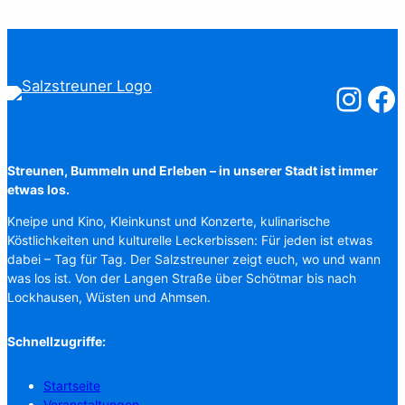
Salzstreuner
Salzst
Streunen, Bummeln und Erleben – in unserer Stadt ist immer
etwas los.
Kneipe und Kino, Kleinkunst und Konzerte, kulinarische
Köstlichkeiten und kulturelle Leckerbissen: Für jeden ist etwas
dabei – Tag für Tag. Der Salzstreuner zeigt euch, wo und wann
was los ist. Von der Langen Straße über Schötmar bis nach
Lockhausen, Wüsten und Ahmsen.
Schnellzugriffe:
Startseite
Veranstaltungen