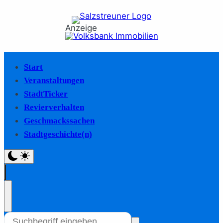
Anzeige
Start
Veranstaltungen
StadtTicker
Revierverhalten
Geschmackssachen
Stadtgeschichte(n)