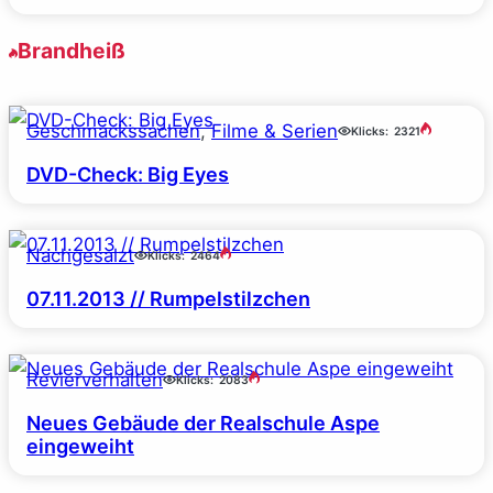
Brandheiß
Geschmackssachen
, 
Filme & Serien
Klicks:
2321
DVD-Check: Big Eyes
Nachgesalzt
Klicks:
2464
07.11.2013 // Rumpelstilzchen
Revierverhalten
Klicks:
2083
Neues Gebäude der Realschule Aspe
eingeweiht