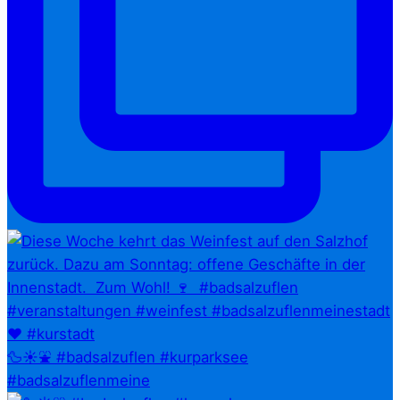
🦆☀️⛲ #badsalzuflen #kurparksee
#badsalzuflenmeine