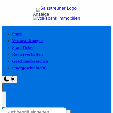
Anzeige
Start
Veranstaltungen
StadtTicker
Revierverhalten
Geschmackssachen
Stadtgeschichte(n)