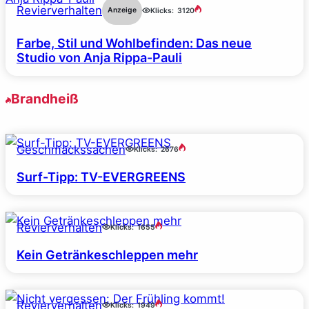
Revierverhalten
Anzeige
Klicks:
3120
Farbe, Stil und Wohlbefinden: Das neue
Studio von Anja Rippa-Pauli
Brandheiß
Geschmackssachen
Klicks:
2676
Surf-Tipp: TV-EVERGREENS
Revierverhalten
Klicks:
1655
Kein Getränkeschleppen mehr
Revierverhalten
Klicks:
1949