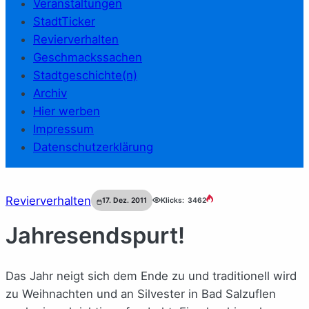
Veranstaltungen
StadtTicker
Revierverhalten
Geschmackssachen
Stadtgeschichte(n)
Archiv
Hier werben
Impressum
Datenschutzerklärung
Revierverhalten
17. Dez. 2011
Klicks:
3462
Jahresendspurt!
Das Jahr neigt sich dem Ende zu und traditionell wird
zu Weihnachten und an Silvester in Bad Salzuflen