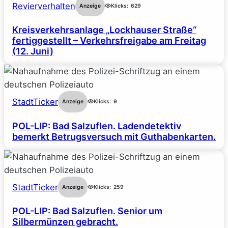
Revierverhalten
Anzeige
Klicks:
629
Kreisverkehrsanlage „Lockhauser Straße“
fertiggestellt – Verkehrsfreigabe am Freitag
(12. Juni)
StadtTicker
Anzeige
Klicks:
9
POL-LIP: Bad Salzuflen. Ladendetektiv
bemerkt Betrugsversuch mit Guthabenkarten.
StadtTicker
Anzeige
Klicks:
259
POL-LIP: Bad Salzuflen. Senior um
Silbermünzen gebracht.