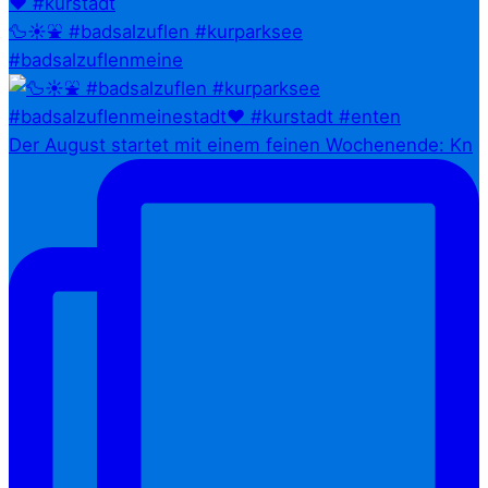
🦆☀️⛲ #badsalzuflen #kurparksee
#badsalzuflenmeine
Der August startet mit einem feinen Wochenende: Kn