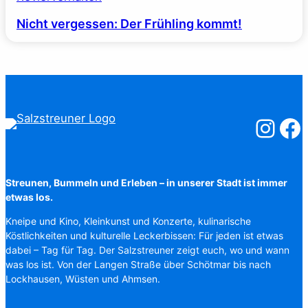
Nicht vergessen: Der Frühling kommt!
Salzstreuner
Salzst
Streunen, Bummeln und Erleben – in unserer Stadt ist immer
etwas los.
Kneipe und Kino, Kleinkunst und Konzerte, kulinarische
Köstlichkeiten und kulturelle Leckerbissen: Für jeden ist etwas
dabei – Tag für Tag. Der Salzstreuner zeigt euch, wo und wann
was los ist. Von der Langen Straße über Schötmar bis nach
Lockhausen, Wüsten und Ahmsen.