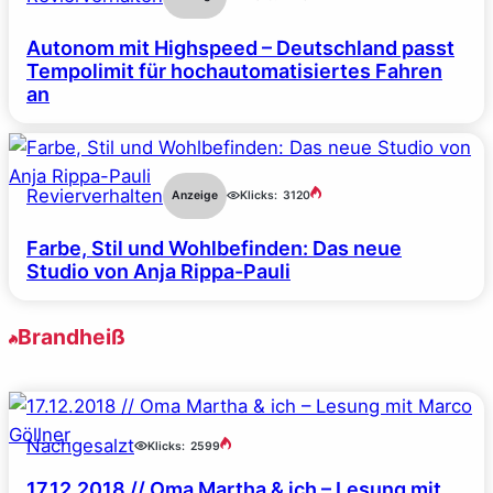
Autonom mit Highspeed – Deutschland passt
Tempolimit für hochautomatisiertes Fahren
an
Revierverhalten
Anzeige
Klicks:
3120
Farbe, Stil und Wohlbefinden: Das neue
Studio von Anja Rippa-Pauli
Brandheiß
Nachgesalzt
Klicks:
2599
17.12.2018 // Oma Martha & ich – Lesung mit