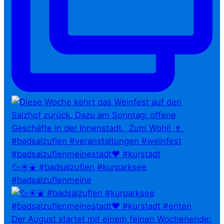
🦆☀️⛲ #badsalzuflen #kurparksee
#badsalzuflenmeine
Der August startet mit einem feinen Wochenende: