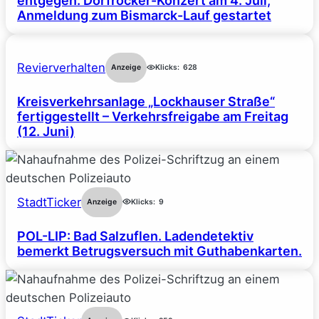
entgegen: Dorfrocker-Konzert am 4. Juli,
Anmeldung zum Bismarck-Lauf gestartet
Revierverhalten
Anzeige
Klicks:
628
Kreisverkehrsanlage „Lockhauser Straße“
fertiggestellt – Verkehrsfreigabe am Freitag
(12. Juni)
StadtTicker
Anzeige
Klicks:
9
POL-LIP: Bad Salzuflen. Ladendetektiv
bemerkt Betrugsversuch mit Guthabenkarten.