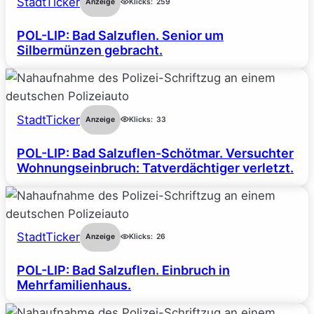
StadtTicker
Anzeige
Klicks:
259
POL-LIP: Bad Salzuflen. Senior um
Silbermünzen gebracht.
StadtTicker
Anzeige
Klicks:
33
POL-LIP: Bad Salzuflen-Schötmar. Versuchter
Wohnungseinbruch: Tatverdächtiger verletzt.
StadtTicker
Anzeige
Klicks:
26
POL-LIP: Bad Salzuflen. Einbruch in
Mehrfamilienhaus.