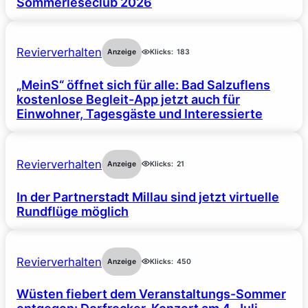
Sommerleseclub 2026
Revierverhalten
Anzeige
Klicks:
183
„MeinS“ öffnet sich für alle: Bad Salzuflens
kostenlose Begleit-App jetzt auch für
Einwohner, Tagesgäste und Interessierte
Revierverhalten
Anzeige
Klicks:
21
In der Partnerstadt Millau sind jetzt virtuelle
Rundflüge möglich
Revierverhalten
Anzeige
Klicks:
450
Wüsten fiebert dem Veranstaltungs-Sommer