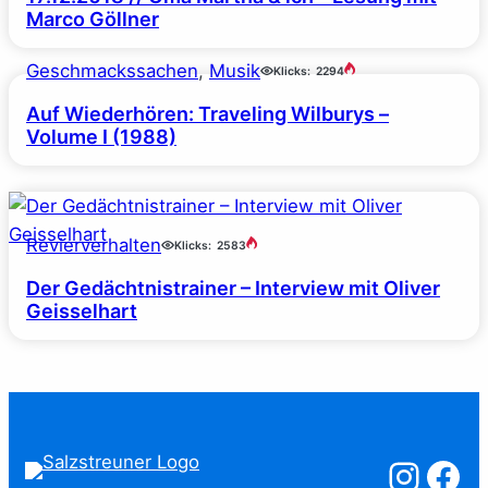
Marco Göllner
Geschmackssachen
, 
Musik
Klicks:
2294
Auf Wiederhören: Traveling Wilburys –
Volume I (1988)
Revierverhalten
Klicks:
2583
Der Gedächtnistrainer – Interview mit Oliver
Geisselhart
Salzstreuner a
Salzstreu