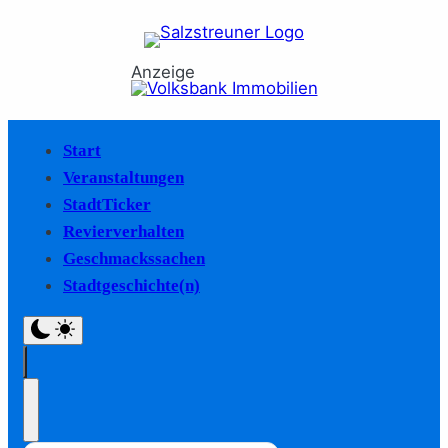
Anzeige
Start
Veranstaltungen
StadtTicker
Revierverhalten
Geschmackssachen
Stadtgeschichte(n)