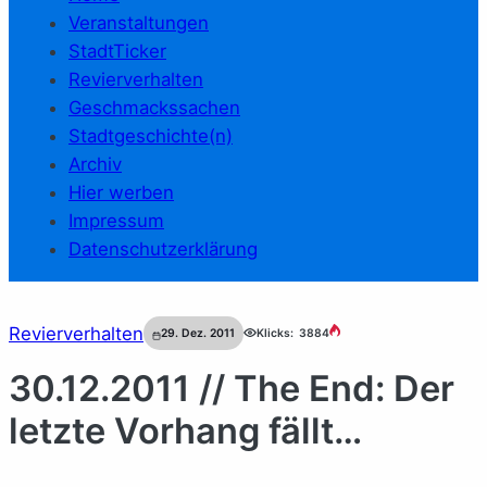
Veranstaltungen
StadtTicker
Revierverhalten
Geschmackssachen
Stadtgeschichte(n)
Archiv
Hier werben
Impressum
Datenschutzerklärung
Revierverhalten
29. Dez. 2011
Klicks:
3884
30.12.2011 // The End: Der
letzte Vorhang fällt…