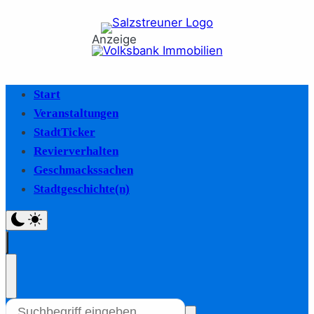
Anzeige
Start
Veranstaltungen
StadtTicker
Revierverhalten
Geschmackssachen
Stadtgeschichte(n)