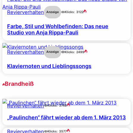
Revierverhalten
Anzeige
Klicks:
3122
Farbe, Stil und Wohlbefinden: Das neue
Studio von Anja Rippa-Pauli
Revierverhalten
Anzeige
Klicks:
2499
Klaviernoten und Lieblingssongs
Brandheiß
Revierverhalten
Klicks:
3748
„Paulinchen“ fährt wieder ab dem 1. März 2013
Revierverhalten
Klicks:
3577