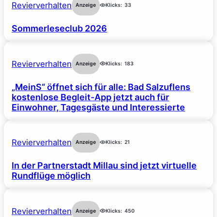
Revierverhalten
Anzeige
Klicks:
33
Sommerleseclub 2026
Revierverhalten
Anzeige
Klicks:
183
„MeinS“ öffnet sich für alle: Bad Salzuflens
kostenlose Begleit-App jetzt auch für
Einwohner, Tagesgäste und Interessierte
Revierverhalten
Anzeige
Klicks:
21
In der Partnerstadt Millau sind jetzt virtuelle
Rundflüge möglich
Revierverhalten
Anzeige
Klicks:
450