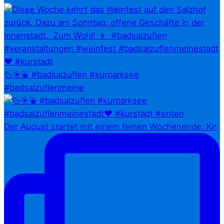
🦆☀️⛲ #badsalzuflen #kurparksee
#badsalzuflenmeine
Der August startet mit einem feinen Wochenende: Kn