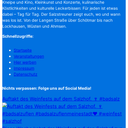
Kneipe und Kino, Kleinkunst und Konzerte, kulinarische
Köstlichkeiten und kulturelle Leckerbissen: Für jeden ist etwas
dabei – Tag für Tag. Der Salzstreuner zeigt euch, wo und wann
was los ist. Von der Langen Straße über Schötmar bis nach
Lockhausen, Wüsten und Ahmsen.
Schnellzugriffe:
Startseite
Veranstaltungen
Hier werben
Impressum
Datenschutz
Nichts verpassen: Folge uns auf Social Media!
Auftakt des Weinfests auf dem Salzhof. 🍷 #badsalz