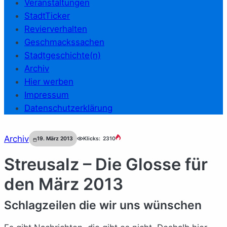
Veranstaltungen
StadtTicker
Revierverhalten
Geschmackssachen
Stadtgeschichte(n)
Archiv
Hier werben
Impressum
Datenschutzerklärung
Archiv
19. März 2013
Klicks:
2310
Streusalz – Die Glosse für
den März 2013
Schlagzeilen die wir uns wünschen