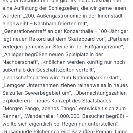
Es gibt Nachrichten, die gibt es nicht. Deshalb hier
eine Auflistung der Schlagzeilen, die wir gerne lesen
würden: „200. Außengastronomie in der Innenstadt
eingeweiht – Nachbarn feierten mit“,
„Generationentreff an der Konzerthalle – 100-Jähriger
legt neuen Rekord auf dem Skateboard vor“, „Parteien
verlegen gemeinsam Steine in der Fußgängerzone“,
„Anlieger begrüßen neuen Spielplatz in der
Nachbarschaft“, „Knöllchen werden künftig nur noch
außerhalb der Geschäftszeiten verteilt“,
„Landschaftsgarten wird zum Nationalpark erklärt“,
„Lemgoer Unternehmen ziehen reihenweise in neues
Salzufler Gewerbegebiet um“, „Übernachtungszahlen
explodieren – neues Konzept des Staatsbades
`Morgen Fango, abends Tango´ entwickelt sich zum
Renner“, „Wandelhalle: 1.000.000. Besucher begrüßt –
wollte sich eigentlich bei Regen nur unterstellen“,
„Rosamunde Pilcher schreibt Salzuflen-Roman: Lippe