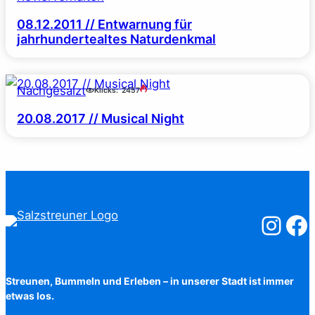
08.12.2011 // Entwarnung für
jahrhundertealtes Naturdenkmal
Nachgesalzt
Klicks:
2457
20.08.2017 // Musical Night
Salzstreuner
Salzst
Streunen, Bummeln und Erleben – in unserer Stadt ist immer
etwas los.