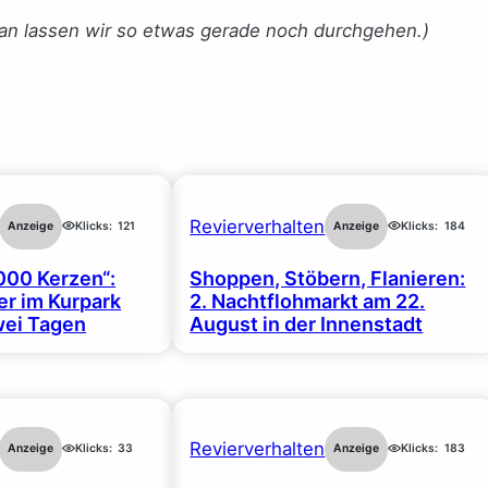
n lassen wir so etwas gerade noch durchgehen.)
Revierverhalten
Anzeige
Klicks:
121
Anzeige
Klicks:
184
000 Kerzen“:
Shoppen, Stöbern, Flanieren:
r im Kurpark
2. Nachtflohmarkt am 22.
wei Tagen
August in der Innenstadt
Revierverhalten
Anzeige
Klicks:
33
Anzeige
Klicks:
183