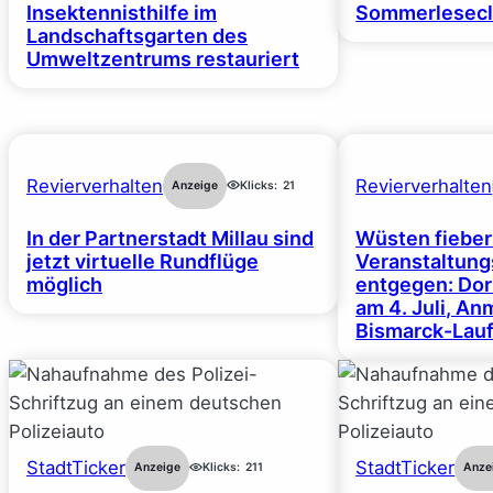
Insektennisthilfe im
Sommerlesecl
Landschaftsgarten des
Umweltzentrums restauriert
Revierverhalten
Revierverhalten
Anzeige
Klicks:
21
In der Partnerstadt Millau sind
Wüsten fiebe
jetzt virtuelle Rundflüge
Veranstaltun
möglich
entgegen: Dor
am 4. Juli, A
Bismarck-Lauf
StadtTicker
StadtTicker
Anzeige
Klicks:
211
Anze