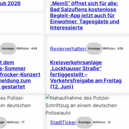
ub 2026
„MeinS“ öffnet sich für alle:
Bad Salzuflens kostenlose
Begleit-App jetzt auch für
Einwohner, Tagesgäste und
Interessierte
Revierverhalten
Anzeige
Klicks:
449
Anzeige
Klicks:
628
rt dem
Kreisverkehrsanlage
gs-Sommer
„Lockhauser Straße“
frocker-Konzert
fertiggestellt –
nmeldung zum
Verkehrsfreigabe am Freitag
 gestartet
(12. Juni)
StadtTicker
ige
Klicks:
17
Anzeige
Klicks:
21