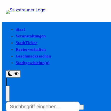
Start
Veranstaltungen
StadtTicker
Revierverhalten
Geschmackssachen
Stadtgeschichte(n)