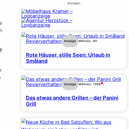
Anzeigen
e
h
Revierverhalten
Anzeige
Klicks:
60
?
Rote Häuser, stille Seen: Urlaub in
Småland
e
e
Revierverhalten
Anzeige
Klicks:
1386
Das etwas andere Grillen – der Panini
Grill