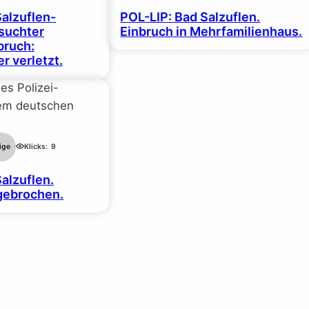
Salzuflen-
POL-LIP: Bad Salzuflen.
suchter
Einbruch in Mehrfamilienhaus.
ruch:
r verletzt.
ige
Klicks:
9
alzuflen.
gebrochen.