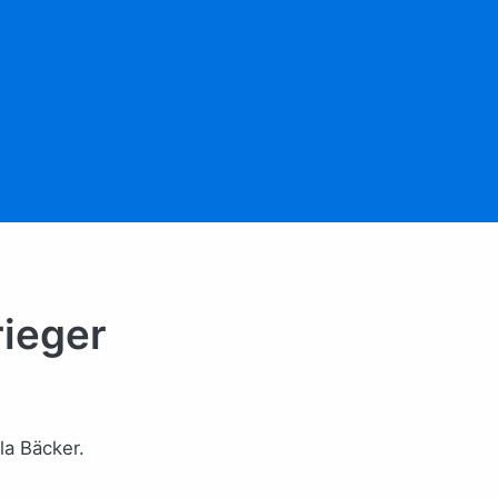
rieger
a Bäcker.