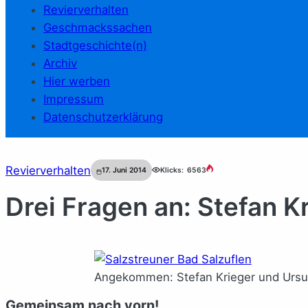
Revierverhalten
Geschmackssachen
Stadtgeschichte(n)
Archiv
Hier werben
Impressum
Datenschutzerklärung
Revierverhalten
17. Juni 2014
Klicks:
6563
Drei Fragen an: Stefan K
Angekommen: Stefan Krieger und Ursul
Gemeinsam nach vorn!