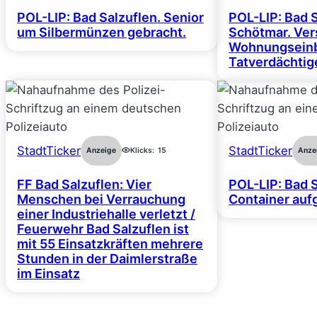
POL-LIP: Bad Salzuflen. Senior
POL-LIP: Bad 
um Silbermünzen gebracht.
Schötmar. Ver
Wohnungseinb
Tatverdächtige
StadtTicker
StadtTicker
Anzeige
Klicks:
15
Anze
FF Bad Salzuflen: Vier
POL-LIP: Bad S
Menschen bei Verrauchung
Container auf
einer Industriehalle verletzt /
Feuerwehr Bad Salzuflen ist
mit 55 Einsatzkräften mehrere
Stunden in der Daimlerstraße
im Einsatz