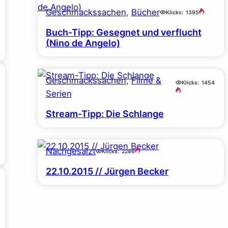
Geschmackssachen
, 
Bücher
Klicks:
1395
Buch-Tipp: Gesegnet und verflucht
(Nino de Angelo)
Geschmackssachen
, 
Filme &
Klicks:
1454
Serien
Stream-Tipp: Die Schlange
Nachgesalzt
Klicks:
2286
22.10.2015 // Jürgen Becker