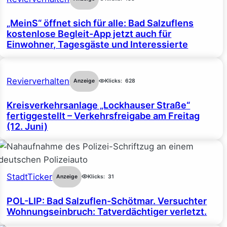
„MeinS“ öffnet sich für alle: Bad Salzuflens
kostenlose Begleit-App jetzt auch für
Einwohner, Tagesgäste und Interessierte
Revierverhalten
Anzeige
Klicks:
628
Kreisverkehrsanlage „Lockhauser Straße“
fertiggestellt – Verkehrsfreigabe am Freitag
(12. Juni)
StadtTicker
Anzeige
Klicks:
31
POL-LIP: Bad Salzuflen-Schötmar. Versuchter
Wohnungseinbruch: Tatverdächtiger verletzt.