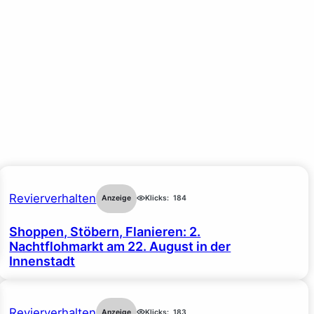
Revierverhalten
Anzeige
Klicks:
184
Shoppen, Stöbern, Flanieren: 2.
Nachtflohmarkt am 22. August in der
Innenstadt
Revierverhalten
Anzeige
Klicks:
183