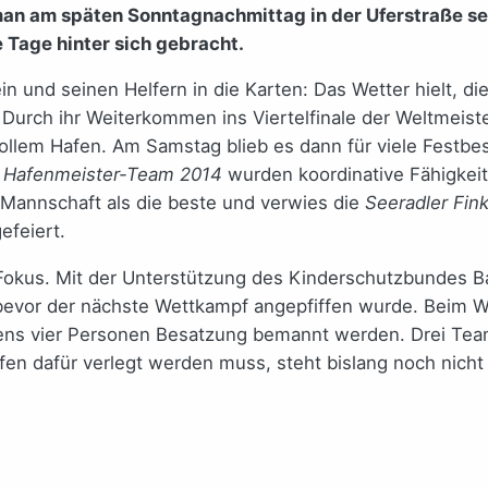
man am späten Sonntagnachmittag in der Uferstraße seh
 Tage hinter sich gebracht.
in und seinen Helfern in die Karten: Das Wetter hielt, d
 Durch ihr Weiterkommen ins Viertelfinale der Weltmeist
it vollem Hafen. Am Samstag blieb es dann für viele Fes
m
Hafenmeister-Team 2014
wurden koordinative Fähigkeit
-Mannschaft als die beste und verwies die
Seeradler Fin
feiert.
 Fokus. Mit der Unterstützung des Kinderschutzbundes
 bevor der nächste Wettkampf angepfiffen wurde. Beim
ens vier Personen Besatzung bemannt werden. Drei Teams
fen dafür verlegt werden muss, steht bislang noch nicht