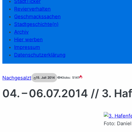
StadtTicker
Revierverhalten
Geschmackssachen
Stadtgeschichte(n)
Archiv
Hier werben
Impressum
Datenschutzerklärung
Nachgesalzt
15. Juli 2014
Klicks:
5141
04. – 06.07.2014 // 3. Ha
Foto: Daniel