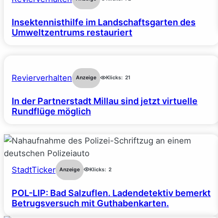
Insektennisthilfe im Landschaftsgarten des
Umweltzentrums restauriert
Revierverhalten
Anzeige
Klicks:
21
In der Partnerstadt Millau sind jetzt virtuelle
Rundflüge möglich
StadtTicker
Anzeige
Klicks:
2
POL-LIP: Bad Salzuflen. Ladendetektiv bemerkt
Betrugsversuch mit Guthabenkarten.