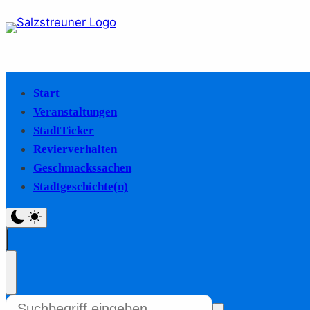
Start
Veranstaltungen
StadtTicker
Revierverhalten
Geschmackssachen
Stadtgeschichte(n)