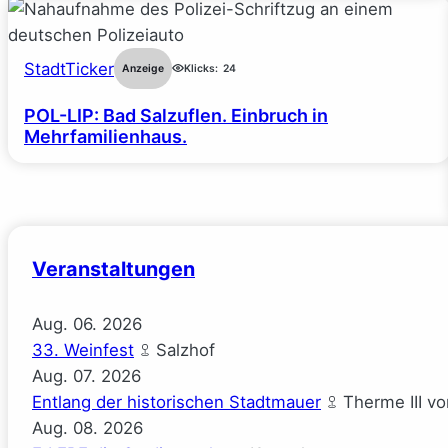
StadtTicker
Anzeige
Klicks:
24
POL-LIP: Bad Salzuflen. Einbruch in
Mehrfamilienhaus.
Veranstaltungen
Aug.
06.
2026
33. Weinfest
Salzhof
Aug.
07.
2026
Entlang der historischen Stadtmauer
Therme III v
Aug.
08.
2026