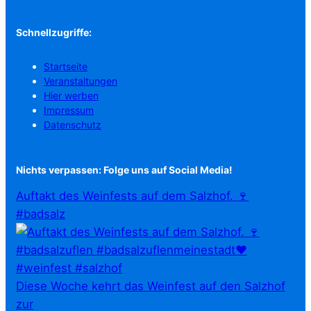
Schnellzugriffe:
Startseite
Veranstaltungen
Hier werben
Impressum
Datenschutz
Nichts verpassen: Folge uns auf Social Media!
Auftakt des Weinfests auf dem Salzhof. 🍷
#badsalz
Diese Woche kehrt das Weinfest auf den Salzhof
zur