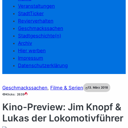
Veranstaltungen
StadtTicker
Revierverhalten
Geschmackssachen
Stadtgeschichte(n)
Archiv
Hier werben
Impressum
Datenschutzerklärung
Geschmackssachen
, 
Filme & Serien
13. März 2018
Klicks:
2639
Kino-Preview: Jim Knopf &
Lukas der Lokomotivführer