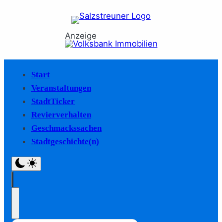
Anzeige
Start
Veranstaltungen
StadtTicker
Revierverhalten
Geschmackssachen
Stadtgeschichte(n)