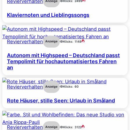
Revierverhalten
Anzeige
Klicks:
2499
Klaviernoten und Lieblingssongs
Revierverhalten
Anzeige
Klicks:
1148
Autonom mit Highspeed – Deutschland passt
Tempolimit für hochautomatisiertes Fahren
an
Revierverhalten
Anzeige
Klicks:
60
Rote Häuser, stille Seen: Urlaub in Småland
Revierverhalten
Anzeige
Klicks:
3122