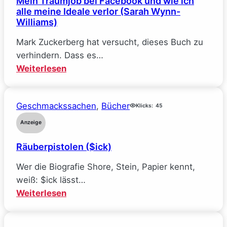
Mein Traumjob bei Facebook und wie ich
(Elle
alle meine Ideale verlor (Sarah Wynn-
Kennedy)
Williams)
Mark Zuckerberg hat versucht, dieses Buch zu
verhindern. Dass es…
:
Weiterlesen
Mein
Traumjob
Geschmackssachen
, 
Bücher
bei
Klicks:
45
Facebook
Anzeige
und
Räuberpistolen ($ick)
wie
ich
Wer die Biografie Shore, Stein, Papier kennt,
alle
weiß: $ick lässt…
meine
:
Weiterlesen
Ideale
Räuberpistolen
verlor
($ick)
(Sarah