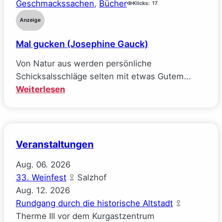
Geschmackssachen
, 
Bücher
Klicks:
17
Wynn-
Anzeige
Williams)
Mal gucken (Josephine Gauck)
Von Natur aus werden persönliche
Schicksalsschläge selten mit etwas Gutem…
:
Weiterlesen
Mal
gucken
(Josephine
Gauck)
Veranstaltungen
Aug.
06.
2026
33. Weinfest
Salzhof
Aug.
12.
2026
Rundgang durch die historische Altstadt
Therme III vor dem Kurgastzentrum