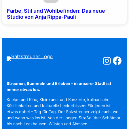
Farbe, Stil und Wohlbefinden: Das neue
Studio von Anja Rippa-Pauli
Salzstreuner a
Salzstreu
Streunen, Bummeln und Erleben – in unserer Stadt ist
immer etwas los.
Kneipe und Kino, Kleinkunst und Konzerte, kulinarische
Köstlichkeiten und kulturelle Leckerbissen: Für jeden ist
etwas dabei – Tag für Tag. Der Salzstreuner zeigt euch, wo
und wann was los ist. Von der Langen Straße über Schötmar
bis nach Lockhausen, Wüsten und Ahmsen.