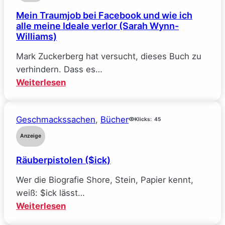
Verhandlungssache
Mein Traumjob bei Facebook und wie ich
(Elle
alle meine Ideale verlor (Sarah Wynn-
Kennedy)
Williams)
Mark Zuckerberg hat versucht, dieses Buch zu
verhindern. Dass es…
:
Weiterlesen
Mein
Traumjob
Geschmackssachen
, 
Bücher
bei
Klicks:
45
Facebook
Anzeige
und
Räuberpistolen ($ick)
wie
ich
Wer die Biografie Shore, Stein, Papier kennt,
alle
weiß: $ick lässt…
meine
:
Weiterlesen
Ideale
Räuberpistolen