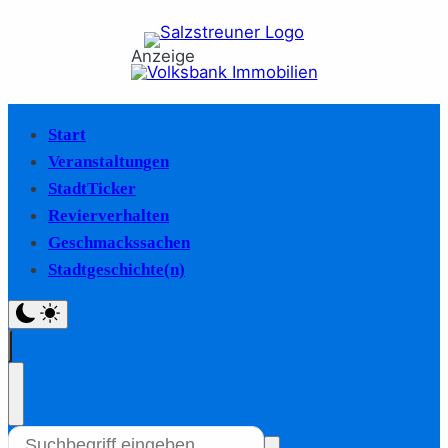
Anzeige
Start
Veranstaltungen
StadtTicker
Revierverhalten
Geschmackssachen
Stadtgeschichte(n)