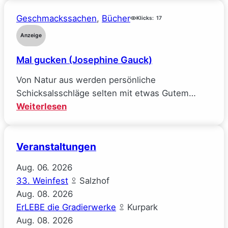
verlor
($ick)
(Sarah
Geschmackssachen
, 
Bücher
Klicks:
17
Wynn-
Anzeige
Williams)
Mal gucken (Josephine Gauck)
Von Natur aus werden persönliche
Schicksalsschläge selten mit etwas Gutem…
:
Weiterlesen
Mal
gucken
Veranstaltungen
(Josephine
Gauck)
Aug.
06.
2026
33. Weinfest
Salzhof
Aug.
08.
2026
ErLEBE die Gradierwerke
Kurpark
Aug.
08.
2026