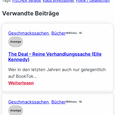
Tags:
FISCHER Verlage
, 
Klaus Brinkbäumer
, 
Politik / Gesellschaft
Verwandte Beiträge
Geschmackssachen
, 
Bücher
Klicks:
16
Anzeige
The Deal – Reine Verhandlungssache (Elle
Kennedy)
Wer in den letzten Jahren auch nur gelegentlich
auf BookTok…
:
Weiterlesen
The
Deal
Geschmackssachen
, 
Bücher
–
Klicks:
16
Reine
Anzeige