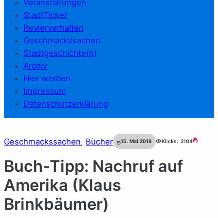
Veranstaltungen
StadtTicker
Revierverhalten
Geschmackssachen
Stadtgeschichte(n)
Archiv
Hier werben
Impressum
Datenschutzerklärung
Geschmackssachen
, 
Bücher
15. Mai 2018
Klicks:
2104
Buch-Tipp: Nachruf auf
Amerika (Klaus
Brinkbäumer)