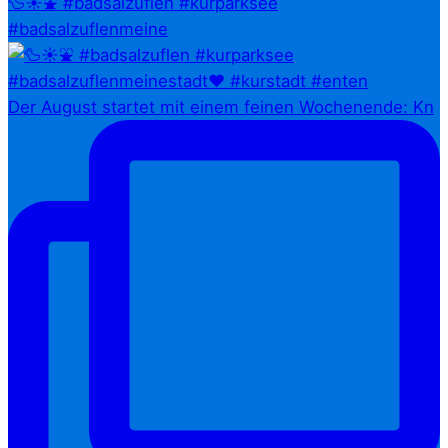
🦆☀️⛲ #badsalzuflen #kurparksee
#badsalzuflenmeine
Der August startet mit einem feinen Wochenende: Kn