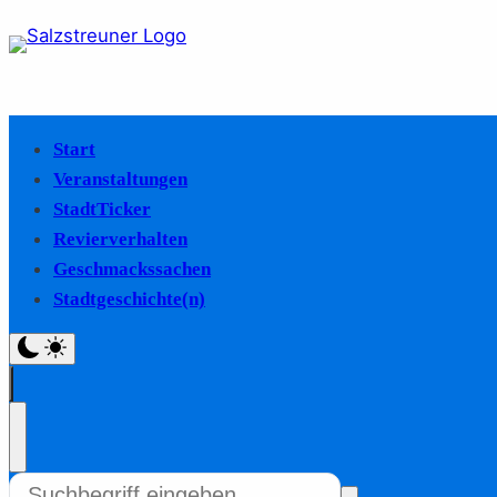
Start
Veranstaltungen
StadtTicker
Revierverhalten
Geschmackssachen
Stadtgeschichte(n)