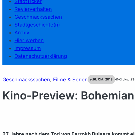
StadtTicker
Revierverhalten
Geschmackssachen
Stadtgeschichte(n)
Archiv
Hier werben
Impressum
Datenschutzerklärung
Geschmackssachen
, 
Filme & Serien
16. Okt. 2018
Klicks:
23
Kino-Preview: Bohemia
27 Jahre nach dem Tod von Farrokh Bulsara kommt ein 