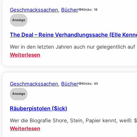
Geschmackssachen
, 
Bücher
Klicks:
16
Anzeige
The Deal – Reine Verhandlungssache (Elle Kenn
Wer in den letzten Jahren auch nur gelegentlich au
:
Weiterlesen
The
Deal
–
Geschmackssachen
, 
Bücher
Klicks:
45
Reine
Verhandlungssache
Anzeige
(Elle
Räuberpistolen ($ick)
Kennedy)
Wer die Biografie Shore, Stein, Papier kennt, weiß: 
:
Weiterlesen
Räuberpistolen