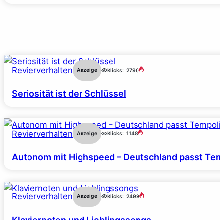
Revierverhalten
Anzeige
Klicks:
2790
Seriosität ist der Schlüssel
Revierverhalten
Anzeige
Klicks:
1148
Autonom mit Highspeed – Deutschland passt Tem
Revierverhalten
Anzeige
Klicks:
2499
Klaviernoten und Lieblingssongs