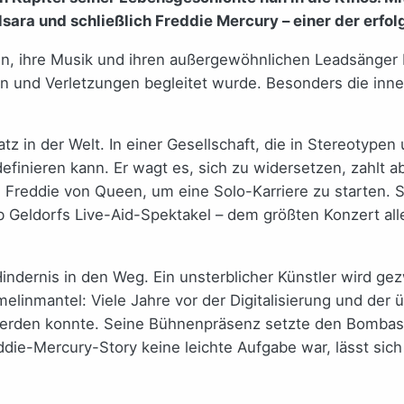
ara und schließlich Freddie Mercury – einer der erfol
n, ihre Musik und ihren außergewöhnlichen Leadsänger Fr
ten und Verletzungen begleitet wurde. Besonders die inne
z in der Welt. In einer Gesellschaft, die in Stereotypen
 definieren kann. Er wagt es, sich zu widersetzen, zahlt
h Freddie von Queen, um eine Solo-Karriere zu starten. S
b Geldorfs Live-Aid-Spektakel – dem größten Konzert all
ndernis in den Weg. Ein unsterblicher Künstler wird gez
elinmantel: Viele Jahre vor der Digitalisierung und der
werden konnte. Seine Bühnenpräsenz setzte den Bombas
ddie-Mercury-Story keine leichte Aufgabe war, lässt sic