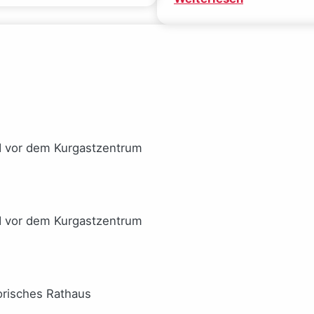
Ideale
Mal
verlor
gucken
(Sarah
(Josephine
Wynn-
Gauck)
Williams)
I vor dem Kurgastzentrum
I vor dem Kurgastzentrum
orisches Rathaus