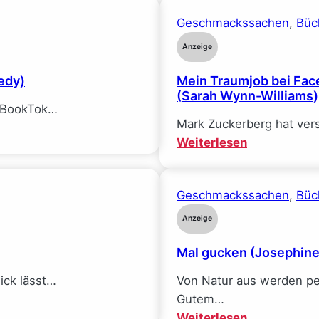
Geschmackssachen
, 
Büc
Anzeige
edy)
Mein Traumjob bei Face
(Sarah Wynn-Williams)
f BookTok…
Mark Zuckerberg hat ver
:
Weiterlesen
Mein
Traumjob
Geschmackssachen
, 
Büc
bei
Facebook
Anzeige
und
Mal gucken (Josephin
wie
ich
$ick lässt…
Von Natur aus werden pe
alle
Gutem…
meine
:
Weiterlesen