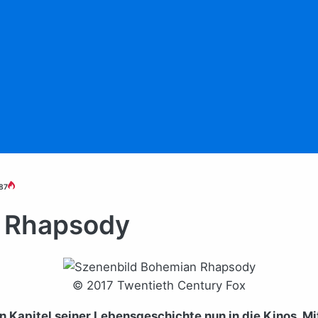
87
n Rhapsody
© 2017 Twentieth Century Fox
Kapitel seiner Lebensgeschichte nun in die Kinos. Mit 