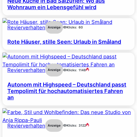
Neue Küche in Bad Salzuflen: Wo aus
Wohnraum ein Lebensgefühl wird
Revierverhalten
Anzeige
Klicks:
60
Rote Häuser, stille Seen: Urlaub in Småland
Revierverhalten
Anzeige
Klicks:
1148
Autonom mit Highspeed – Deutschland passt
Tempolimit für hochautomatisiertes Fahren
an
Revierverhalten
Anzeige
Klicks:
3122