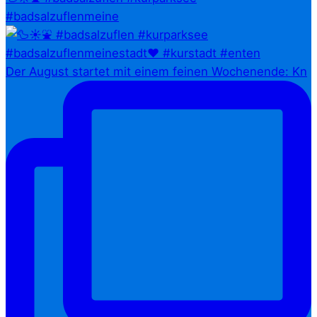
#badsalzuflenmeine
Der August startet mit einem feinen Wochenende: Kn