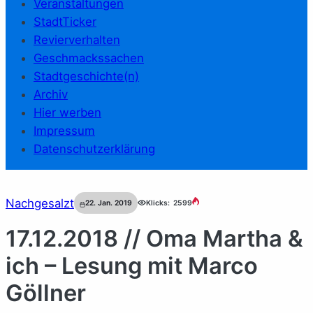
Veranstaltungen
StadtTicker
Revierverhalten
Geschmackssachen
Stadtgeschichte(n)
Archiv
Hier werben
Impressum
Datenschutzerklärung
Nachgesalzt
22. Jan. 2019
Klicks:
2599
17.12.2018 // Oma Martha &
ich – Lesung mit Marco
Göllner