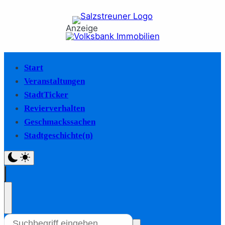
Anzeige
Start
Veranstaltungen
StadtTicker
Revierverhalten
Geschmackssachen
Stadtgeschichte(n)