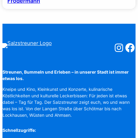
Frodermann
Salzstreuner
Salzst
Streunen, Bummeln und Erleben – in unserer Stadt ist immer
etwas los.
Kneipe und Kino, Kleinkunst und Konzerte, kulinarische
Köstlichkeiten und kulturelle Leckerbissen: Für jeden ist etwas
dabei – Tag für Tag. Der Salzstreuner zeigt euch, wo und wann
was los ist. Von der Langen Straße über Schötmar bis nach
Lockhausen, Wüsten und Ahmsen.
Schnellzugriffe: