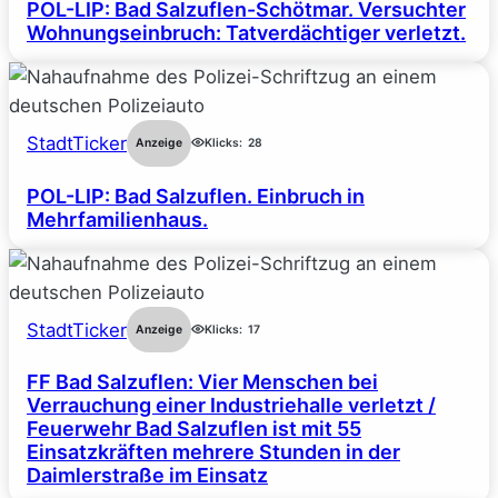
POL-LIP: Bad Salzuflen-Schötmar. Versuchter
Wohnungseinbruch: Tatverdächtiger verletzt.
StadtTicker
Anzeige
Klicks:
28
POL-LIP: Bad Salzuflen. Einbruch in
Mehrfamilienhaus.
StadtTicker
Anzeige
Klicks:
17
FF Bad Salzuflen: Vier Menschen bei
Verrauchung einer Industriehalle verletzt /
Feuerwehr Bad Salzuflen ist mit 55
Einsatzkräften mehrere Stunden in der
Daimlerstraße im Einsatz