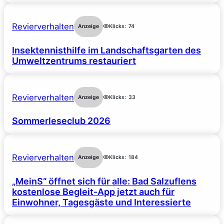
Revierverhalten
Anzeige
Klicks:
74
Insektennisthilfe im Landschaftsgarten des
Umweltzentrums restauriert
Revierverhalten
Anzeige
Klicks:
33
Sommerleseclub 2026
Revierverhalten
Anzeige
Klicks:
184
„MeinS“ öffnet sich für alle: Bad Salzuflens
kostenlose Begleit-App jetzt auch für
Einwohner, Tagesgäste und Interessierte