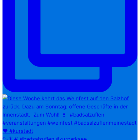
🦆☀️⛲ #badsalzuflen #kurparksee