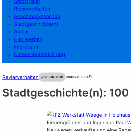
StadtTicker
Revierverhalten
Geschmackssachen
Stadtgeschichte(n)
Archiv
Hier werben
Impressum
Datenschutzerklärung
Revierverhalten
19. Feb. 2019
Klicks:
3084
Stadtgeschichte(n): 100
Firmengründer und Ingenieur Paul W
Neuwagen verkaufte und eine Repar