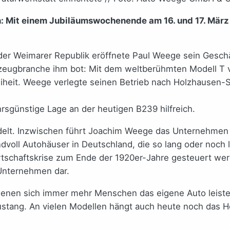
ern: Mit einem Jubiläumswochenende am 16. und 17. Mär
er Weimarer Republik eröffnete Paul Weege sein Geschäft
hrzeugbranche ihm bot: Mit dem weltberühmten Modell T
Freiheit. Weege verlegte seinen Betrieb nach Holzhause
sgünstige Lage an der heutigen B239 hilfreich.
elt. Inzwischen führt Joachim Weege das Unternehmen i
dvoll Autohäuser in Deutschland, die so lang oder noch 
schaftskrise zum Ende der 1920er-Jahre gesteuert werd
 Unternehmen dar.
 denen sich immer mehr Menschen das eigene Auto leiste
tang. An vielen Modellen hängt auch heute noch das H