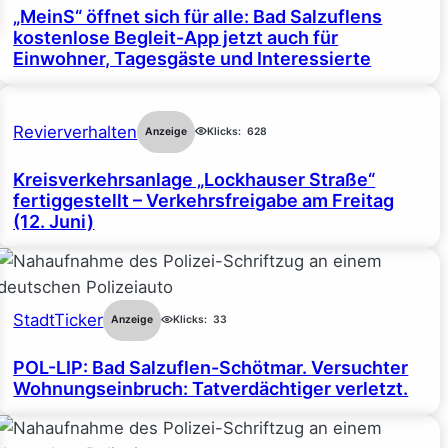
„MeinS“ öffnet sich für alle: Bad Salzuflens
kostenlose Begleit-App jetzt auch für
Einwohner, Tagesgäste und Interessierte
Revierverhalten
Anzeige
Klicks:
628
Kreisverkehrsanlage „Lockhauser Straße“
fertiggestellt – Verkehrsfreigabe am Freitag
(12. Juni)
StadtTicker
Anzeige
Klicks:
33
POL-LIP: Bad Salzuflen-Schötmar. Versuchter
Wohnungseinbruch: Tatverdächtiger verletzt.