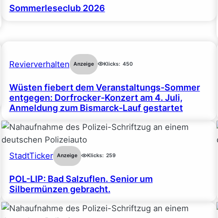
Sommerleseclub 2026
Revierverhalten
Anzeige
Klicks:
450
Wüsten fiebert dem Veranstaltungs-Sommer
entgegen: Dorfrocker-Konzert am 4. Juli,
Anmeldung zum Bismarck-Lauf gestartet
StadtTicker
Anzeige
Klicks:
259
POL-LIP: Bad Salzuflen. Senior um
Silbermünzen gebracht.