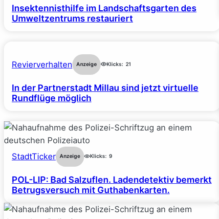
Insektennisthilfe im Landschaftsgarten des
Umweltzentrums restauriert
Revierverhalten
Anzeige
Klicks:
21
In der Partnerstadt Millau sind jetzt virtuelle
Rundflüge möglich
StadtTicker
Anzeige
Klicks:
9
POL-LIP: Bad Salzuflen. Ladendetektiv bemerkt
Betrugsversuch mit Guthabenkarten.