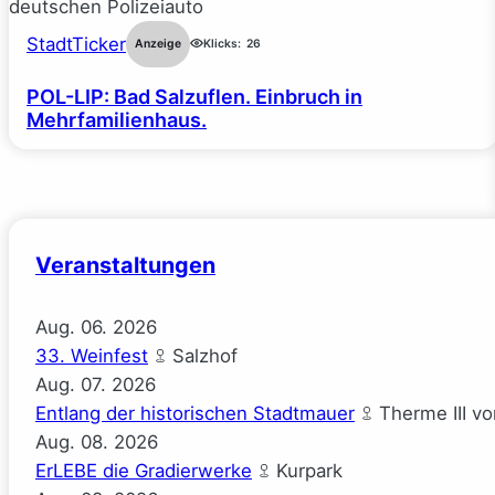
StadtTicker
Anzeige
Klicks:
26
POL-LIP: Bad Salzuflen. Einbruch in
Mehrfamilienhaus.
Veranstaltungen
Aug.
06.
2026
33. Weinfest
Salzhof
Aug.
07.
2026
Entlang der historischen Stadtmauer
Therme III v
Aug.
08.
2026
ErLEBE die Gradierwerke
Kurpark