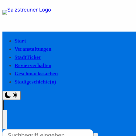
Start
Veranstaltungen
StadtTicker
Revierverhalten
Geschmackssachen
Stadtgeschichte(n)