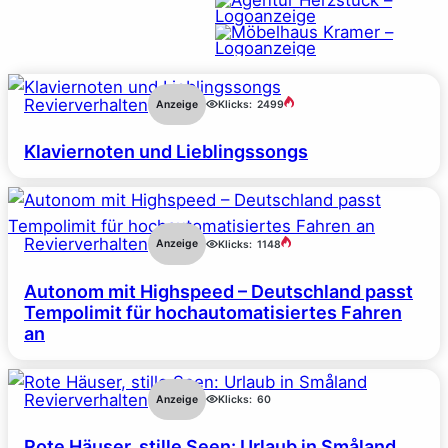
Revierverhalten
Anzeige
Klicks:
2499
Klaviernoten und Lieblingssongs
Revierverhalten
Anzeige
Klicks:
1148
Autonom mit Highspeed – Deutschland passt
Tempolimit für hochautomatisiertes Fahren
an
Revierverhalten
Anzeige
Klicks:
60
Rote Häuser, stille Seen: Urlaub in Småland