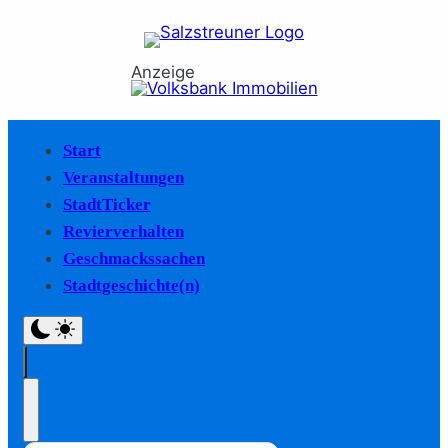
Anzeige
Start
Veranstaltungen
StadtTicker
Revierverhalten
Geschmackssachen
Stadtgeschichte(n)