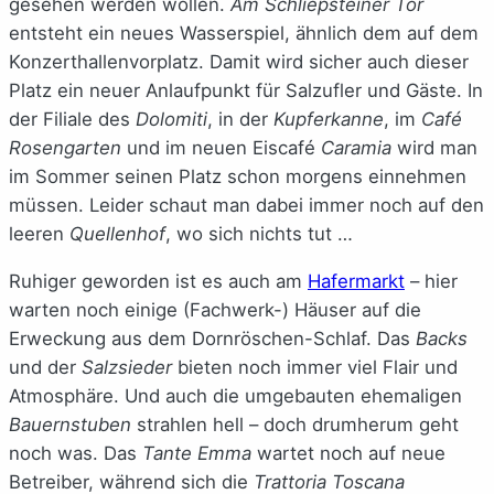
gesehen werden wollen.
Am Schliepsteiner Tor
entsteht ein neues Wasserspiel, ähnlich dem auf dem
Konzerthallenvorplatz. Damit wird sicher auch dieser
Platz ein neuer Anlaufpunkt für Salzufler und Gäste. In
der Filiale des
Dolomiti
, in der
Kupferkanne
, im
Café
Rosengarten
und im neuen Eiscafé
Caramia
wird man
im Sommer seinen Platz schon morgens einnehmen
müssen. Leider schaut man dabei immer noch auf den
leeren
Quellenhof
, wo sich nichts tut …
Ruhiger geworden ist es auch am
Hafermarkt
– hier
warten noch einige (Fachwerk-) Häuser auf die
Erweckung aus dem Dornröschen-Schlaf. Das
Backs
und der
Salzsieder
bieten noch immer viel Flair und
Atmosphäre. Und auch die umgebauten ehemaligen
Bauernstuben
strahlen hell – doch drumherum geht
noch was. Das
Tante Emma
wartet noch auf neue
Betreiber, während sich die
Trattoria Toscana