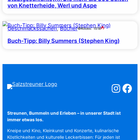
von Knetterheide, Werl und Aspe
Geschmackssachen
, 
Bücher
Klicks:
1518
Buch-Tipp: Billy Summers (Stephen King)
Salzstreuner a
Salzstreu
Streunen, Bummeln und Erleben – in unserer Stadt ist
immer etwas los.
Kneipe und Kino, Kleinkunst und Konzerte, kulinarische
Köstlichkeiten und kulturelle Leckerbissen: Für jeden ist