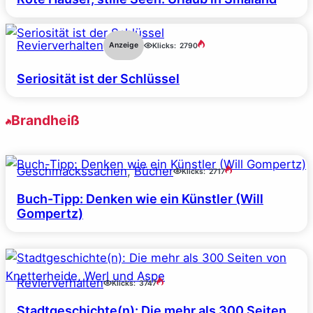
Revierverhalten
Anzeige
Klicks:
2790
Seriosität ist der Schlüssel
Brandheiß
Geschmackssachen
, 
Bücher
Klicks:
2717
Buch-Tipp: Denken wie ein Künstler (Will
Gompertz)
Revierverhalten
Klicks:
3747
Stadtgeschichte(n): Die mehr als 300 Seiten