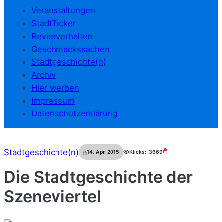
Veranstaltungen
StadtTicker
Revierverhalten
Geschmackssachen
Stadtgeschichte(n)
Archiv
Hier werben
Impressum
Datenschutzerklärung
Stadtgeschichte(n)
14. Apr. 2015
Klicks:
3669
Die Stadtgeschichte der
Szeneviertel