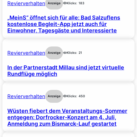
Revierverhalten
Anzeige
Klicks:
183
„MeinS“ öffnet sich für alle: Bad Salzuflens
kostenlose Begleit-App jetzt auch für
Einwohner, Tagesgäste und Interessierte
Revierverhalten
Anzeige
Klicks:
21
In der Partnerstadt Millau sind jetzt virtuelle
Rundflüge möglich
Revierverhalten
Anzeige
Klicks:
450
Wüsten fiebert dem Veranstaltungs-Sommer
entgegen: Dorfrocker-Konzert am 4. Juli,
Anmeldung zum Bismarck-Lauf gestartet