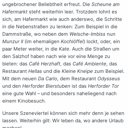
ungebrochener Beliebtheit erfreut. Die
Scheune am
Hafermarkt
steht weiterhin leer. Trotzdem lohnt es
sich, am Hafermarkt wie auch anderswo, die Schritte
in die Nebenstraßen zu lenken: Zum Beispiel in die
Dammstraße, wo neben dem
Welsche-Imbiss
nun
Munzur II
(im ehemaligen
Kochlöffel
) lockt, oder, ein
paar Meter weiter, in die
Kate
. Auch die Straßen um
den Salzhof haben nach wie vor eine Menge zu
bieten: das
Café Herzhaft
, das
Café Ambiente
, das
Restaurant
Hellas
und die
Kleine Kneipe
zum Beispiel.
Mit dem neuen
Da Carlo
, dem Restaurant
Odysseus
und den
Herforder Bierstuben
ist das
Herforder Tor
eine gute Wahl – und besonders naheliegend nach
einem Kinobesuch.
Unsere Szeneviertel können sich mehr denn je sehen
lassen. Weiterhin gilt: Wir leben da, wo andere Urlaub
machen!